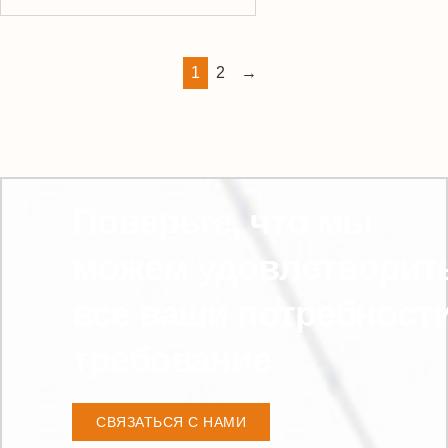
1
2
→
Поверьте, что мы
можем удовлетворит
все ваши потребност
требование
СВЯЗАТЬСЯ С НАМИ