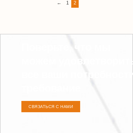
←
1
2
Поверьте, что мы
можем удовлетворит
все ваши потребност
требование
СВЯЗАТЬСЯ С НАМИ