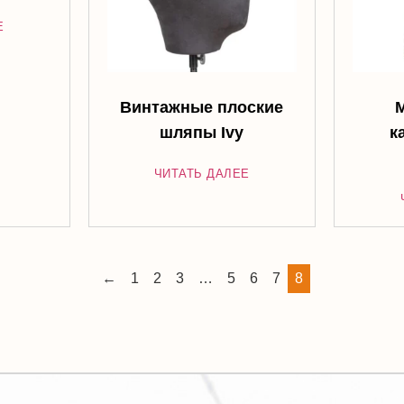
Е
Винтажные плоские
шляпы Ivy
к
ЧИТАТЬ ДАЛЕЕ
←
1
2
3
…
5
6
7
8