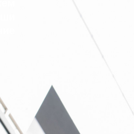
жем
аши
ние