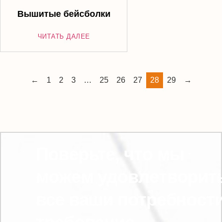
Вышитые бейсболки
ЧИТАТЬ ДАЛЕЕ
←
1
2
3
…
25
26
27
28
29
→
Поверьте, что мы
можем удовлетворит
все ваши потребност