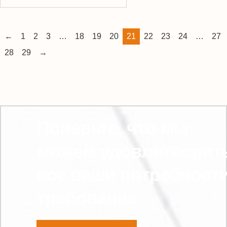
←
1
2
3
…
18
19
20
21
22
23
24
…
27
28
29
→
Поверьте, что мы
можем удовлетворит
все ваши потребност
требование