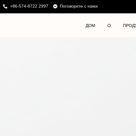
+86-574-8722 2997
Поговорите с нами
ДОМ
О
ПРОД