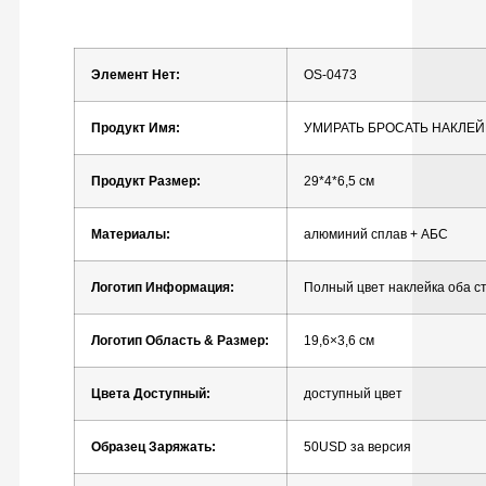
Элемент
Нет:
OS-0473
Продукт
Имя:
УМИРАТЬ
БРОСАТЬ
НАКЛЕЙ
Продукт
Размер:
29*4*6,5 см
Материалы:
алюминий
сплав
+
АБС
Логотип
Информация:
Полный
цвет
наклейка
оба
с
Логотип
Область
&
Размер:
19,6×3,6 см
Цвета
Доступный:
доступный
цвет
Образец
Заряжать:
50USD
за
версия