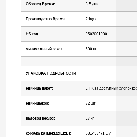
Образец
Время:
3-5
дни
Производство
Время:
7days
HS
код:
9503001000
минимальный заказ:
500
шт.
УПАКОВКА
ПОДРОБНОСТИ
единица
пакет:
1
ПК
за
доступный
хлопок
ко
единица/кор:
72
шт.
валовой
вес/кор:
17
кг
коробка
размер(ДхШхВ):
68.5*38*71
СМ