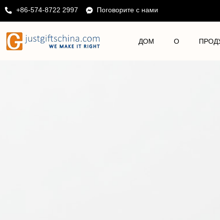
+86-574-8722 2997
Поговорите с нами
ДОМ
О
ПРОД