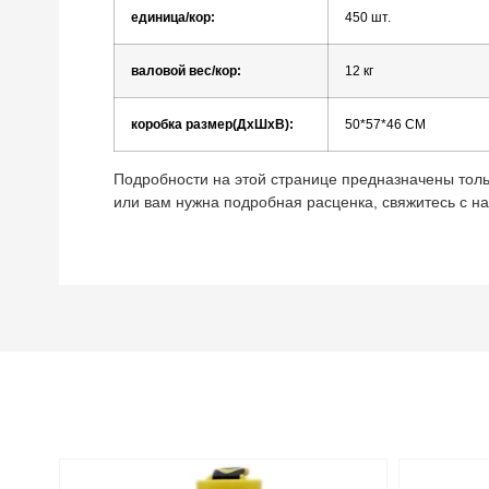
единица/кор:
450
шт.
валовой
вес/кор:
12
кг
коробка
размер(ДхШхВ):
50*57*46
СМ
Подробности на этой странице предназначены толь
или вам нужна подробная расценка, свяжитесь с н