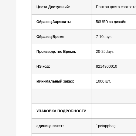
Цвета
Доступный:
Пантон
цвета
соответ
Образец
Заряжать:
50USD
за
дизайн
Образец
Время:
7-10days
Производство
Время:
20-25days
HS
код:
8214900010
минимальный заказ:
1000
шт.
УПАКОВКА
ПОДРОБНОСТИ
единица
пакет:
1pc/oppbag