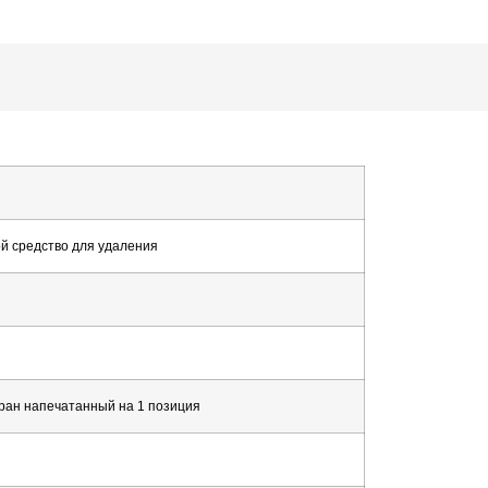
ой
средство для удаления
ран
напечатанный
на
1
позиция