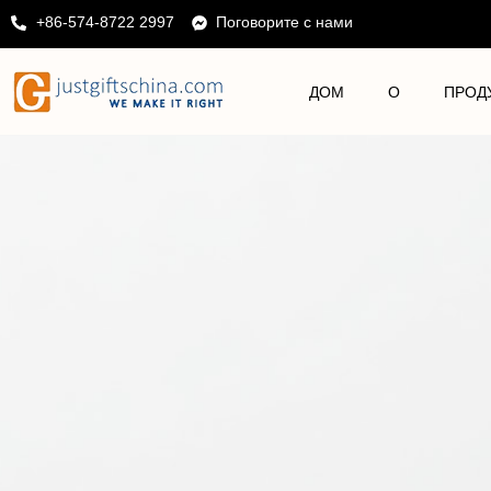
+86-574-8722 2997
Поговорите с нами
ДОМ
О
ПРОД