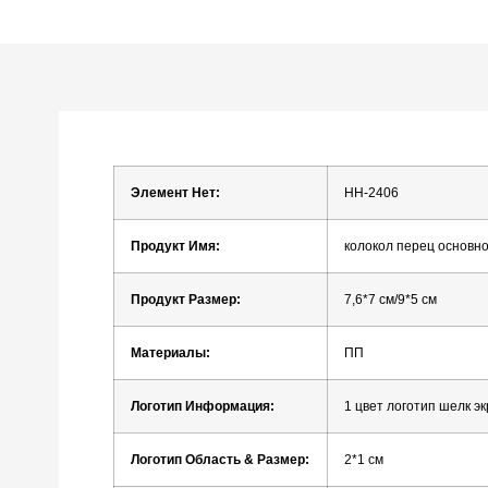
Элемент
Нет:
HH-2406
Продукт
Имя:
колокол
перец
основн
Продукт
Размер:
7,6*7 см/9*5 см
Материалы:
ПП
Логотип
Информация:
1
цвет
логотип
шелк
эк
Логотип
Область
&
Размер:
2*1 см