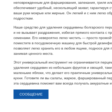
неповрежденным для фарширования, запекания, гриля или
обеспечивает удобный, нескользящий захват, гарантируя 
ваши руки мокрые или жирные. Он легкий и с ним легко об
подросткам.
Наше средство для удаления сердцевины болгарского пер
и не вызывает раздражения, избегая прямого контакта с 
семенами. Его невероятно легко чистить — просто промой
поместите в посудомоечную машину для быстрой дезинфе
позволяет легко хранить его в любом ящике, подносе для 
занимая ценного места.
Этот универсальный инструмент не ограничивается перцем
удаления сердцевин из небольших фруктов и овощей, таких
маленькие яблоки, что делает его практичным универсал
кухни. Готовите ли вы салаты, жаркое, фаршированный пе
эта сердцевина поможет вам всегда получать аккуратные 
СООБЩЕНИЕ