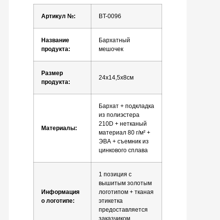
Артикул №:
BT-0096
Название
Бархатный
продукта:
мешочек
Размер
24х14,5х8см
продукта:
Бархат + подкладка
из полиэстера
210D + нетканый
Материалы:
материал 80 г/м² +
ЭВА + съемник из
цинкового сплава
1 позиция с
вышитым золотым
Информация
логотипом + тканая
о логотипе:
этикетка
предоставляется
заказчиком