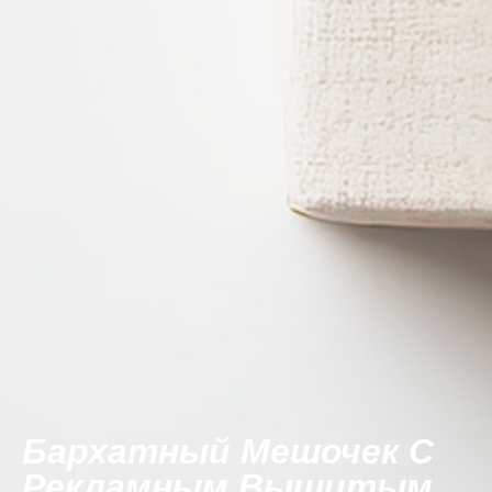
Бархатный Мешочек С
Рекламным Вышитым