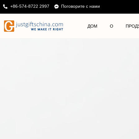
+86-574-8722 2997
Поговорите с нами
ДОМ
О
ПРОД