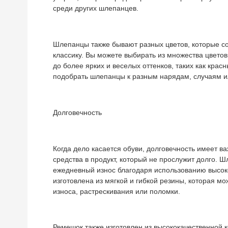
среди других шлепанцев.
Шлепанцы также бывают разных цветов, которые с
классику. Вы можете выбирать из множества цветов
до более ярких и веселых оттенков, таких как крас
подобрать шлепанцы к разным нарядам, случаям и
Долговечность
Когда дело касается обуви, долговечность имеет ва
средства в продукт, который не прослужит долго. 
ежедневный износ благодаря использованию высок
изготовлена ​​из мягкой и гибкой резины, которая м
износа, растрескивания или поломки.
Ремешок также изготовлен из высококачественной к