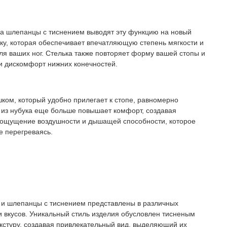
а шлепанцы с тиснением выводят эту функцию на новый
у, которая обеспечивает впечатляющую степень мягкости и
ля ваших ног. Стелька также повторяет форму вашей стопы и
и дискомфорт нижних конечностей.
ом, который удобно прилегает к стопе, равномерно
 из нубука еще больше повышает комфорт, создавая
я ощущение воздушности и дышащей способности, которое
е перегреваясь.
 и шлепанцы с тиснением представлены в различных
и вкусов. Уникальный стиль изделия обусловлен тисненым
кстуру, создавая привлекательный вид, выделяющий их