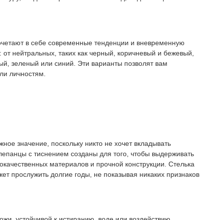
очетают в себе современные тенденции и вневременную
: от нейтральных, таких как черный, коричневый и бежевый,
ный, зеленый или синий. Эти варианты позволят вам
ли личностям.
жное значение, поскольку никто не хочет вкладывать
Шлепанцы с тиснением созданы для того, чтобы выдерживать
окачественных материалов и прочной конструкции. Стелька
ожет прослужить долгие годы, не показывая никаких признаков
ожи, устойчивой к истиранию, воде или воздействию