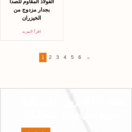
الفولاذ المقاوم للصدأ
بجدار مزدوج من
الخيزران
اقرأ المزيد
1
2
3
4
5
6
→
نعتقد أننا قادرون على تلبية
جميع احتياجاتك متطلبات