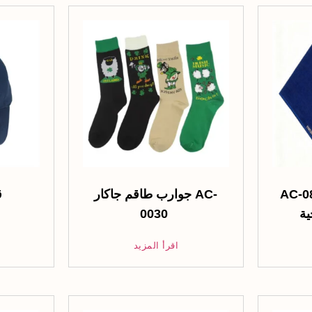
صابات القطن
جوارب طاقم جاكار AC-
5 قبعات قطنية
0030
اقرأ المزيد