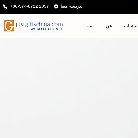
الدردشة معنا
+86-574-8722 2997
منتجات
عن
بيت