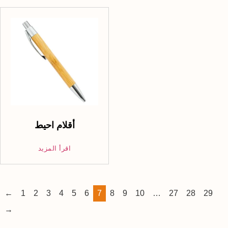
أقلام احيط
اقرأ المزيد
←
1
2
3
4
5
6
7
8
9
10
…
27
28
29
→