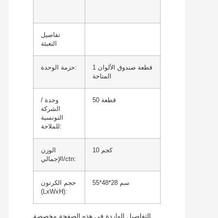
تفاصيل
التعبئة
1 قطعة صندوق الألوان
حزمة الوحدة:
المتاحة
50 قطعة
وحدة /
الشركة
التونسية
للملاحة:
10 كجم
الوزن
الإجمالي/ctn:
55*48*28 سم
حجم الكرتون
(LxWxH):
التفاصيل الواردة في هذه الصفحة مخصصة