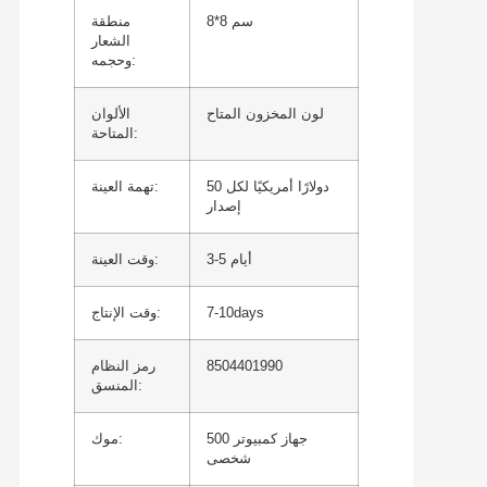
8*8 سم
منطقة
الشعار
وحجمه:
لون المخزون المتاح
الألوان
المتاحة:
50 دولارًا أمريكيًا لكل
تهمة العينة:
إصدار
3-5 أيام
وقت العينة:
7-10days
وقت الإنتاج:
8504401990
رمز النظام
المنسق:
500 جهاز كمبيوتر
موك:
شخصى