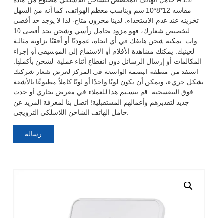
مقاسه 12*8*10 سم ويناسب معظم الهواتف، كما أنه من السهل
تخزينه عند عدم الاستخدام. لدينا مخزون متاح، لذا لا يوجد حد أقصى
لتخصيص شعارك، فهو مزود بحامل رأسي وشحن بحد أقصى 10
وات. يمكنه شحن هاتفك في أي اتجاه، عموديًا أو أفقيًا بزاوية مثالية
لعينيك. يمكنك مشاهدة الأفلام أو الاستماع إلى الموسيقى أو إجراء
المكالمات أو إرسال الرسائل دون انقطاع أثناء عملية الشحن بأكملها.
استفد من منطقة البصمة الواسعة في المركز لعرض شعار شركتك
بشكل جريء، ويمكن أن يكون لونًا واحدًا أو لونًا كاملاً مطبوعًا بالأشعة
فوق البنفسجية. قم بتسليم هذا للعملاء في معرض تجاري أو حدث
جديد لتقديرهم وأعمالهم المستقبلية! اتصل بنا لمعرفة المزيد عن
حامل الهاتف الشاحن اللاسلكي الترويجي.
رسالة