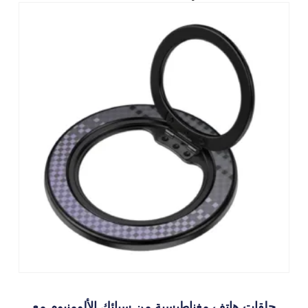
حلقات هاتف مغناطيسية من سبائك الألومنيوم مع