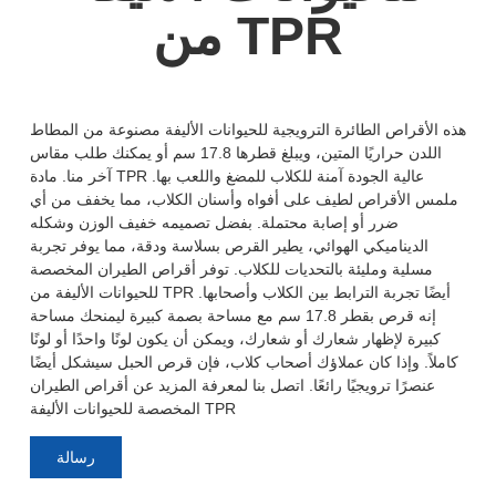
من TPR
هذه الأقراص الطائرة الترويجية للحيوانات الأليفة مصنوعة من المطاط
اللدن حراريًا المتين، ويبلغ قطرها 17.8 سم أو يمكنك طلب مقاس
آخر منا. مادة TPR عالية الجودة آمنة للكلاب للمضغ واللعب بها.
ملمس الأقراص لطيف على أفواه وأسنان الكلاب، مما يخفف من أي
ضرر أو إصابة محتملة. بفضل تصميمه خفيف الوزن وشكله
الديناميكي الهوائي، يطير القرص بسلاسة ودقة، مما يوفر تجربة
مسلية ومليئة بالتحديات للكلاب. توفر أقراص الطيران المخصصة
للحيوانات الأليفة من TPR أيضًا تجربة الترابط بين الكلاب وأصحابها.
إنه قرص بقطر 17.8 سم مع مساحة بصمة كبيرة ليمنحك مساحة
كبيرة لإظهار شعارك أو شعارك، ويمكن أن يكون لونًا واحدًا أو لونًا
كاملاً. وإذا كان عملاؤك أصحاب كلاب، فإن قرص الحبل سيشكل أيضًا
عنصرًا ترويجيًا رائعًا. اتصل بنا لمعرفة المزيد عن أقراص الطيران
المخصصة للحيوانات الأليفة TPR
رسالة