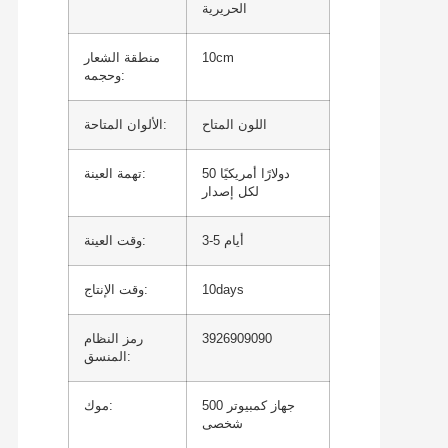
الحريرية
10cm
منطقة الشعار
وحجمه:
اللون المتاح
الألوان المتاحة:
50 دولارًا أمريكيًا
تهمة العينة:
لكل إصدار
3-5 أيام
وقت العينة:
10days
وقت الإنتاج:
3926909090
رمز النظام
المنسق:
500 جهاز كمبيوتر
موك:
شخصى