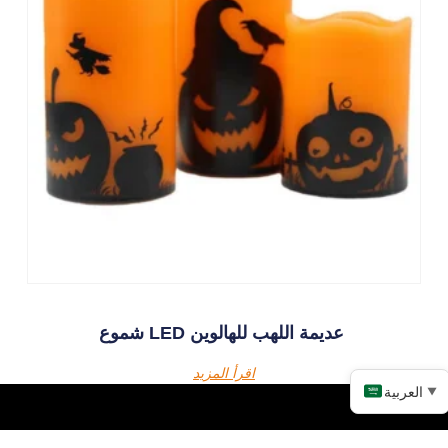
شموع LED عديمة اللهب للهالوين
اقرأ المزيد
العربية
▼