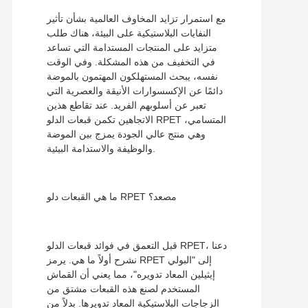
مع استمرار تزايد المخاوف العالمية بشأن تأثير
النفايات البلاستيكية على البيئة، هناك طلب
متزايد على المنتجات المستدامة التي تساعد
في التخفيف من هذه المشكلة. وفي الوقت
نفسه، يبحث المستهلكون المهتمون بالموضة
دائمًا عن الإكسسوارات الأنيقة والعصرية التي
تعبر عن أسلوبهم الفريد. عند تقاطع هذين
الاتجاهين تكمن قبعات الدلو RPET المتسامي،
وهي منتج عالي الجودة يمزج بين الموضة
والوظيفة والاستدامة البيئية.
ما هي القبعات دلو RPET مصعد؟
قبل التعمق في فوائد قبعات الدلو RPET، دعنا
نشرح أولاً ما هي. يرمز RPET إلى "البولي
إيثيلين المعاد تدويره"، مما يعني أن القماش
المستخدم لصنع هذه القبعات مشتق من
الزجاجات البلاستيكية المعاد تدويرها. بدلاً من