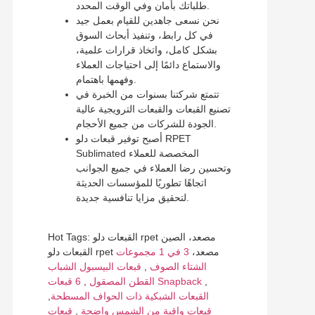
طلباتك بأمان وفي الوقت المحدد.
نحن نسعى جاهدين للقيام بعمل جيد
في كل رابط، وتنفيذ أبحاث السوق
بشكل كامل، واتخاذ قرارات علمية،
والاستماع دائمًا إلى احتياجات العملاء
وفهمها باهتمام.
تتمتع شركتنا بسنوات من الخبرة في
تصنيع القبعات والقبعات الترويجية عالية
الجودة للشركات من جميع الأحجام.
أصبح توفير قبعات دلو RPET
Sublimated المخصصة للعملاء
وتحسين رضا العملاء في جميع الجوانب
اتجاهًا تطوريًا للمؤسسات الحديثة
لتحقيق مزايا تنافسية جديدة.
Hot Tags: القبعات دلو rpet مصعد، الصين
القبعات دلو rpet مصعد،
3 في 1 مجموعات
الشتاء الصوف
,
قبعات البيسبول الشباب
,
6 قبعات Snapback
القطن المصقول
,
القبعات الشبكية ذات الحواف المسطحة
,
قبعات واقية من الشمس واضحة
,
قبعات