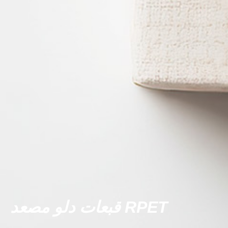
قبعات دلو مصعد RPET