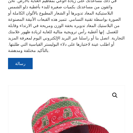
في ذلك مساعدتك على زيادة الوعي بمفاهيم العناية بالأرض. نحن
واثقون من مساعدتك بكميات صغيرة للبدء بأغطية دلو الشمس
البلاستيكية المعاد تدويرها أو الشعار المطبوع بالألوان الكاملة أو
الصورة بواسطة تقنية التسامي. تتميز هذه القبعات الأنيقة المصنوعة
من البلاستيك المعاد تدويره بخفة الوزن ومريحة في الارتداء وقابلة
للغسل. إنها أغطية رأس ترويجية مثالية للغاية لزيادة ظهور علامتك
التجارية. اتصل بنا أو راسلنا عبر البريد الإلكتروني اليوم لمعرفة المزيد
أو اطلب عينة لاختبارها على دلاء البوليستر القياسية التي طلبتها.
بالتأكيد مختلفة ومدهشة.
رسالة