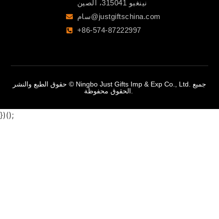
نينغبو 315041، الصين
سام@justgiftschina.com
+86-574-87222997
حقوق الطبع والنشر © Ningbo Just Gifts Imp & Exp Co., Ltd. جميع
الحقوق محفوظة.
})();