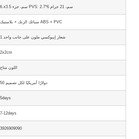
6.x3.5 سم، جزء PVS: 2.7*6 سم، 21 جرام
سبائك الزنك + بلاستيك ABS + PVC
1 شعار إيبوكسي ملون على جانب واحد
2x2cm
اللون متاح
50 دولارًا أمريكيًا لكل تصميم
5days
7-12days
3926909090