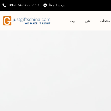
الدردشة معنا
+86-574-8722 2997
منتجات
عن
بيت