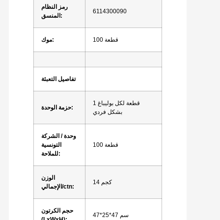
رمز النظام
6114300090
المنسق:
100 قطعة
موك:
تفاصيل التعبئة
1 قطعة لكل بوليباغ
حزمة الوحدة:
بشكل فردي
وحدة / الشركة
100 قطعة
التونسية
للملاحة:
الوزن
14 كجم
الإجمالي/ctn:
حجم الكرتون
47*25*47 سم
(LxWxH):