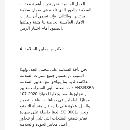
العمل القاسية. نحن ندرك أهمية معدات
السلامة والدور الذي تلعبه في ضمان سلامة
مرتديها. وبالتالي، فإننا نضمن أن سترات
الأمان العاكسة الخاصة بنا متينة ويمكنها
الصمود أمام اختبار الزمن.
4. الالتزام بمعايير السلامة:
نحن نأخذ السلامة على محمل الجد، ولهذا
السبب تم تصميم جميع سترات السلامة
العاكسة لدينا بما يتوافق مع معايير السلامة
ذات الصلة. تلبي السترات معايير ANSI/ISEA
107-2020 أو تتجاوزها، مما يجعلها اختيارًا
ممتازًا للعاملين في صناعات البناء والتعدين
والنقل. علاوة على ذلك، فإن منشأة التصنيع
لدينا حاصلة على شهادة ISO 9001، ونحن
نفخر بتصنيع المنتجات التي تلبي أو تتجاوز
أعلى معايير الجودة والسلامة.