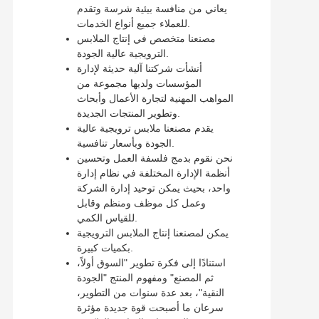
يعاني من منافسة بيئية شرسة وتقدم
للعملاء جميع أنواع الخدمات.
مصنعنا متخصص في إنتاج الملابس
الترويجية عالية الجودة.
أنشأت شركتنا آلية حديثة لإدارة
المؤسسات ولديها مجموعة من
المواهب المهنية لتجارة الأعمال وأبحاث
وتطوير المنتجات الجديدة.
يقدم مصنعنا ملابس ترويجية عالية
الجودة وبأسعار تنافسية.
نحن نقوم بدمج فلسفة العمل وتحسين
أنظمة الإدارة المختلفة في نظام إدارة
واحد، بحيث يمكن توحيد إدارة الشركة
وعمل كل موظف ومنظم وقابل
للقياس الكمي.
يمكن لمصنعنا إنتاج الملابس الترويجية
بكميات كبيرة.
استنادًا إلى فكرة تطوير "السوق أولاً،
ثم المصنع" ومفهوم المنتج "الجودة
النقية"، بعد عدة سنوات من التطوير،
سرعان ما أصبحت قوة جديدة مؤثرة