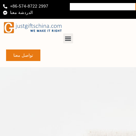
+86-574-8722 2997
الدردشة معنا
تواصل معنا