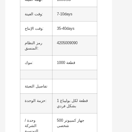
7-10days
وقت العينة:
35-40days
وقت الإنتاج:
4205009090
رمز النظام
المنسق:
1000 قطعة
موك:
تفاصيل التعبئة
1 قطعة لكل بوليباغ
حزمة الوحدة:
بشكل فردي
500 جهاز كمبيوتر
وحدة /
شخصى
الشركة
التونسية