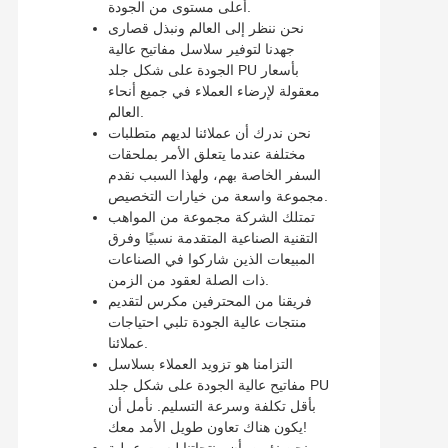
أعلى مستوى من الجودة.
نحن ننظر إلى العالم ونبذل قصارى
جهدنا لتوفير سلاسل مفاتيح عالية
الجودة على شكل جلد PU بأسعار
معقولة لإرضاء العملاء في جميع أنحاء
العالم.
نحن ندرك أن عملائنا لديهم متطلبات
مختلفة عندما يتعلق الأمر بملحقات
السفر الخاصة بهم، ولهذا السبب نقدم
مجموعة واسعة من خيارات التخصيص.
تمتلك الشركة مجموعة من المواهب
التقنية الصناعية المتقدمة نسبيًا وفرق
المبيعات الذين شاركوا في الصناعات
ذات الصلة لعقود من الزمن.
فريقنا من المحترفين مكرس لتقديم
منتجات عالية الجودة تلبي احتياجات
عملائنا.
التزامنا هو تزويد العملاء بسلاسل
مفاتيح عالية الجودة على شكل جلد PU
بأقل تكلفة وسرعة التسليم. نأمل أن
يكون هناك تعاون طويل الأمد معك!
نحن نؤمن بأن منتجاتنا ليست عملية