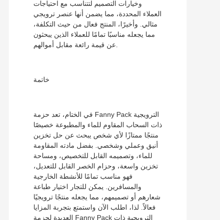
وخيارات التصميم لتتناسب مع احتياجات
العملاء المحددة، مما يضمن أنها عنصر ترويجي
مثالي. وأخيرًا، المنتج فعال من حيث التكلفة،
مما يجعله مناسبًا تمامًا للعملاء الذين يبحثون
عن قيمة رائعة مقابل أموالهم.
خاتمة
في الختام، تعد حزمة Fanny Pack الترويجية
ذات السحاب المقاوم للماء والمطبوعة خصيصًا
منتجًا ممتازًا لأي شخص يبحث عن حل تخزين
أنيق وعملي وشخصي. بفضل مادته المقاومة
للماء، وتصميمه القابل للتخصيص، ومساحة
تخزين واسعة، وحزام الخصر القابل للتعديل،
فهو مناسب تمامًا للأنشطة الخارجية
والمسافرين. يمكن للتجار اختيار طباعة
شعارهم أو تصميمهم، مما يجعله منتجًا ترويجيًا
فعالاً. لذا، اطلب الآن واستمتع بتجربة المزايا
العديدة لحزمة Fanny Pack الترويجية ذات