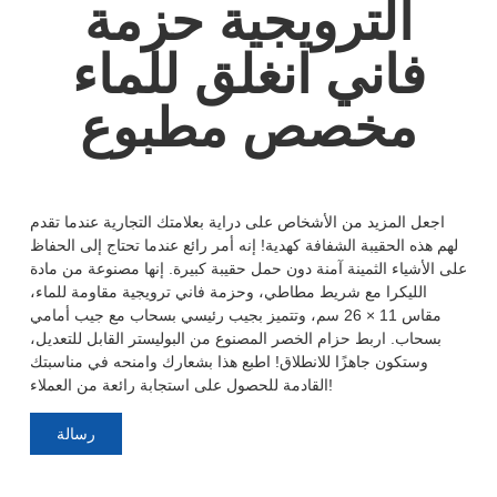
الترويجية حزمة
فاني انغلق للماء
مخصص مطبوع
اجعل المزيد من الأشخاص على دراية بعلامتك التجارية عندما تقدم
لهم هذه الحقيبة الشفافة كهدية! إنه أمر رائع عندما تحتاج إلى الحفاظ
على الأشياء الثمينة آمنة دون حمل حقيبة كبيرة. إنها مصنوعة من مادة
الليكرا مع شريط مطاطي، وحزمة فاني ترويجية مقاومة للماء،
مقاس 11 × 26 سم، وتتميز بجيب رئيسي بسحاب مع جيب أمامي
بسحاب. اربط حزام الخصر المصنوع من البوليستر القابل للتعديل،
وستكون جاهزًا للانطلاق! اطبع هذا بشعارك وامنحه في مناسبتك
القادمة للحصول على استجابة رائعة من العملاء!
رسالة