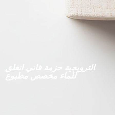
الترويجية حزمة فاني انغلق
للماء مخصص مطبوع