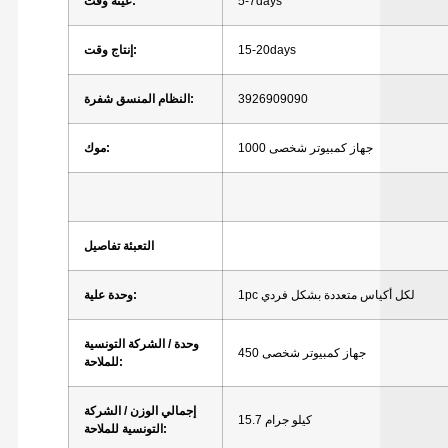
5-7days
وقت:
عينة
15-20days
وقت:
إنتاج
3926909090
شفرة:
النظام المنسق
جهاز كمبيوتر شخصى
1000
موك:
التعبئة
تفاصيل
لكل
أكياس متعددة
بشكل فردي
1pc
علية:
وحدة
وحدة / الشركة التونسية
جهاز كمبيوتر شخصى
450
للملاحة:
إجمالي
الوزن / الشركة
كيلو جرام
15.7
التونسية للملاحة: