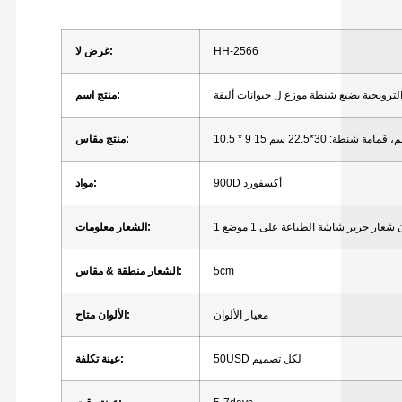
HH-2566
لا:
غرض
لترويجية
يضيع
شنطة
موزع
ل
حيوانات أليفة
اسم:
منتج
* 9 سم،
قمامة
شنطة:
30*22.5 سم
مقاس:
منتج
أكسفورد
900D
مواد:
شعار
حرير
شاشة
الطباعة
على
1
موضع
1
معلومات:
الشعار
5cm
مقاس:
الشعار
منطقة
&
معيار
الألوان
متاح:
الألوان
لكل
تصميم
50USD
تكلفة:
عينة