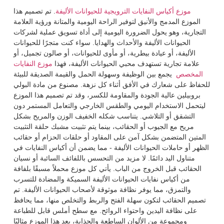
موزع أكياس النفايات الترويجية للحيوانات الأليفة
. تم تصميم هذا
الموزع المدمج والأنيق لتوفير الراحة اليومية والمتانة ورؤية العلامة
التجارية، وهو يحول الضرورة اليومية إلى أداة تسويق عملية لشركات
الحيوانات الأليفة والأحداث والهدايا. سواء كنت متجرًا للحيوانات
الأليفة، أو عيادة بيطرية، أو مأوى للحيوانات، أو صالون تجميل، أو
علامة تجارية تستهدف محبي الحيوانات الأليفة، فهذا
موزع النفايات
المخصص
يجمع بين الوظيفة وسهولة الحمل والقيمة الصديقة للبيئة
للحفاظ على شعارك في الأفق أثناء كل نزهة. مصنوع من مادة البولي
بروبيلين عالية الجودة والمقاومة للكسر، وقد تم تصميم هذا الموزع
ليتحمل الاستخدام اليومي والطقس الخارجي والتعامل المستمر دون
التشقق أو التلاشي. يتناسب شكله الخفيف الوزن والمريح بشكل
مريح مع الجيوب أو الحقائب، بينما يتم تثبيت مشبك حلقة التثبيت
المتين المتضمن بشكل آمن على المقاود أو حلقات الحزام أو حقائب
الظهر أو حاملات الحيوانات الأليفة - مما يضمن أن أكياس النفايات في
متناول اليد دائمًا. لا مزيد من التحسس باللفائف السائبة أو نسيان
الحقائب قبل الخروج من الباب. يأتي كل موزع محملاً مسبقًا بلفافة
من أكياس نفايات الحيوانات الأليفة السميكة والمضادة للتسرب
والتمزق، مما يوفر نظافة موثوقة لأصحاب الحيوانات الأليفة. تم
تصميم الحقائب لتكون سهلة الفتح والربط والتخلص منها، مما يحافظ
على نظافة اليدين واحتواء الروائح. مع سطح أملس قابل للطباعة
ومجموعة من الألوان الساطعة والجذابة، يعد هذا الموزع مثاليًا