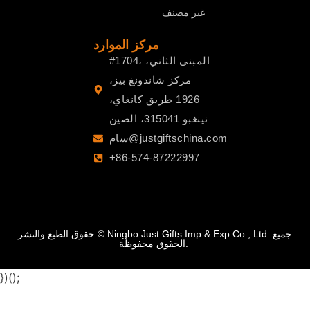
غير مصنف
مركز الموارد
#1704، المبنى الثاني،
مركز شاندونغ بيز،
1926 طريق كانغاي،
نينغبو 315041، الصين
سام@justgiftschina.com
+86-574-87222997
حقوق الطبع والنشر © Ningbo Just Gifts Imp & Exp Co., Ltd. جميع
الحقوق محفوظة.
})();