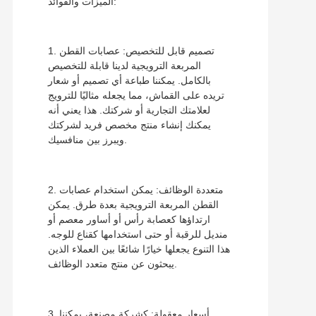
الميزات والفوائد:
1. تصميم قابل للتخصيص: عصابات القطن
المربعة الترويجية لدينا قابلة للتخصيص
بالكامل. يمكننا طباعة أي تصميم أو شعار
تريده على القماش، مما يجعله مثاليًا للترويج
لعلامتك التجارية أو شركتك. هذا يعني أنه
يمكنك إنشاء منتج مخصص فريد لشركتك
ويبرز بين منافسيك.
2. متعددة الوظائف: يمكن استخدام عصابات
القطن المربعة الترويجية بعدة طرق. يمكن
ارتداؤها كعصابة رأس أو أساور معصم أو
منديل للرقبة أو حتى استخدامها كقناع للوجه.
هذا التنوع يجعلها خيارًا شائعًا بين العملاء الذين
يبحثون عن منتج متعدد الوظائف.
3. أسعار معقولة: كشركة مصنعة، يمكننا