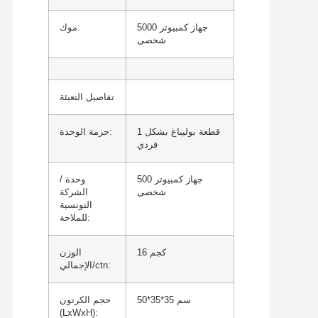
5000 جهاز كمبيوتر
موك:
شخصى
تفاصيل التعبئة
1 قطعة بوليباغ بشكل
حزمة الوحدة:
فردي
500 جهاز كمبيوتر
وحدة /
شخصى
الشركة
التونسية
للملاحة:
16 كجم
الوزن
الإجمالي/ctn:
50*35*35 سم
حجم الكرتون
(LxWxH):