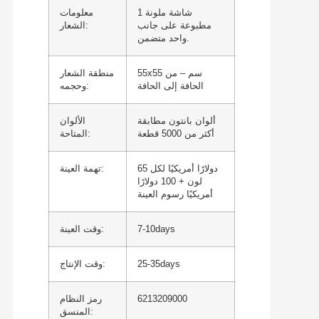
1 شاشة ملونة
معلومات
مطبوعة على جانب
الشعار:
واحد متضمن.
55x55 سم – من
منطقة الشعار
الحافة إلى الحافة
وحجمه:
ألوان بانتون مطابقة
الألوان
أكثر من 5000 قطعة
المتاحة:
65 دولارًا أمريكيًا لكل
تهمة العينة:
لون + 100 دولارًا
أمريكيًا رسوم العينة
7-10days
وقت العينة:
25-35days
وقت الإنتاج:
6213209000
رمز النظام
المنسق: