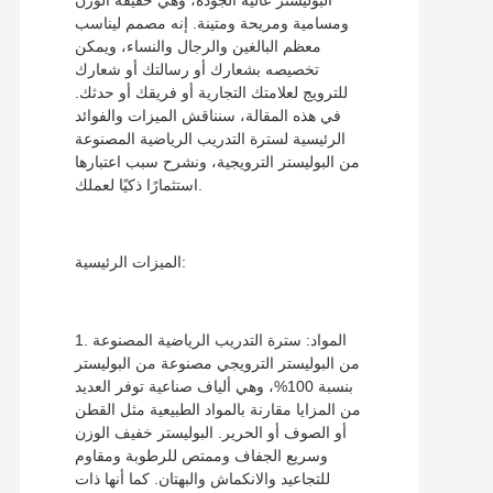
ومسامية ومريحة ومتينة. إنه مصمم ليناسب
معظم البالغين والرجال والنساء، ويمكن
تخصيصه بشعارك أو رسالتك أو شعارك
للترويج لعلامتك التجارية أو فريقك أو حدثك.
في هذه المقالة، سنناقش الميزات والفوائد
الرئيسية لسترة التدريب الرياضية المصنوعة
من البوليستر الترويجية، ونشرح سبب اعتبارها
استثمارًا ذكيًا لعملك.
الميزات الرئيسية:
1. المواد: سترة التدريب الرياضية المصنوعة
من البوليستر الترويجي مصنوعة من البوليستر
بنسبة 100%، وهي ألياف صناعية توفر العديد
من المزايا مقارنة بالمواد الطبيعية مثل القطن
أو الصوف أو الحرير. البوليستر خفيف الوزن
وسريع الجفاف وممتص للرطوبة ومقاوم
للتجاعيد والانكماش والبهتان. كما أنها ذات