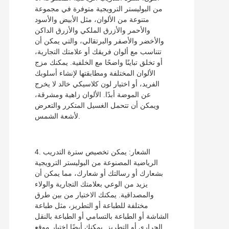
من البوليستر الترويجية متوفرة في مجموعة
متنوعة من الألوان، مثل الأبيض والأسود
والأحمر والأزرق الملكي والأزرق الداكن
والأخضر والأصفر والبرتقالي، والتي يمكن أن
تتناسب مع ألوان فريقك أو علامتك التجارية،
أو تخلق تباينًا واضحًا مع الخلفية. يمكنك مزج
الألوان المختلفة ومطابقتها لإنشاء أسلوبك
الفريد، أو اختيار لون كلاسيكي خالد لا يخرج
عن الموضة أبدًا. الألوان زاهية ومشرقة،
ويمكن أن تتحمل الغسيل المتكرر والتعرض
لأشعة الشمس.
4. الشعار: يمكن تخصيص سترة التدريب
الرياضية المصنوعة من البوليستر الترويجية
بشعارك أو رسالتك أو شعارك، مما يمكن أن
يزيد من الوعي بعلامتك التجارية والولاء
والمصداقية. يمكنك الاختيار من بين طرق
مختلفة للطباعة أو التطريز، مثل طباعة
الشاشة أو الطباعة بالتسامي أو الطباعة بالنقل
الحراري أو التطريز. يمكنك أيضًا اختيار موقع