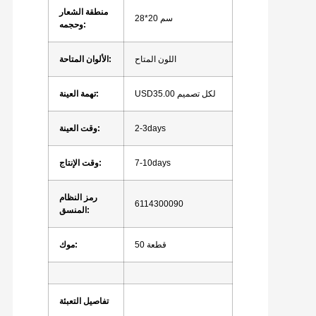
منطقة الشعار
28*20 سم
وحجمه:
اللون المتاح
الألوان المتاحة:
USD35.00 لكل تصميم
تهمة العينة:
2-3days
وقت العينة:
7-10days
وقت الإنتاج:
رمز النظام
6114300090
المنسق:
50 قطعة
موك:
تفاصيل التعبئة