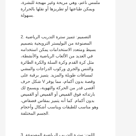
ملمس ناعم، وهي مريحة وغير مهيجة للبشرة،
ويمكن طباعتها أو تطريزها أو نقلها بالحرارة
بسهولة.
2. التصميم: تتميز سترة التدريب الرياضية
المصنوعة من البوليستر الترويجية بتصميم
بسيط ومتعدد الاستخدامات يمكن استخدامه
في العديد من الألعاب الرياضية والأنشطة،
مثل كرة القدم وكرة السلة والكرة الطائرة
والتنس والجري وركوب الدراجات والمشي
لمسافات طويلة والمزيد. يتميز برقبة على
شكل حرف V وقصة بدون أكمام، مما يوفر
أقصى قدر من الحركة والتهوية، ويسمح لك
بارتدائه فوق القميص أو القميص أو القميص
بدون أكمام. كما أنه يتميز بمقاس فضفاض،
وهو مناسب للطبقات ويناسب أشكال وأحجام
الجسم المختلفة.
3. اللون: سترة التدريب الرياضية المصنوعة