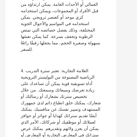
العمالي أو الأحداث العامة. يمكن ارتداؤه من
قبل الأفراد أو المجموعات، ويمكن استخدامه
كزي موحد أو كعنصر ترويجي. يمكن
استخدامه في المواسم والأحوال الجوية
المختلفة، وذلك بفضل خصائصه التي تمتص
الرطوبة وتجفف بسرعة. كما يمكن تعبئتها
بسهولة وصغيرة الحجم، مما يجعلها رفيقًا رائعًا
للسفر.
4. العلامة التجارية: تعتبر سترة التدريب
الرياضية المصنوعة من البوليستر الترويجية
أداة تسويقية قوية يمكن أن تساعدك على
زيادة تعرضك ومبيعاتك وسمعتك. من خلال
تخصيص سترتك بشعارك أو رسالتك أو
شعارك، يمكنك خلق انطباع دائم لدى جمهورك
المستهدف وتمييز نفسك عن منافسيك. يمكنك
أيضًا تقديم ستراتك كهدايا أو جوائز أو حوافز
لعملائك أو موظفيك أو شركائك، الأمر الذي
يمكن أن يعزز ولائهم وتقديرهم. يمكنك عرض
ستراتك في المعارض التجارية أو المعارض أو