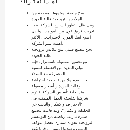
لماذا تختارنا؟
ينتج مصنعنا مجموعة متنوعة من
الملابس الترويجية عالية الجودة.
وفي ظل التطور السريع للشركة، قمنا
بتدريب فريق قوي من المواهب، والذي
أصبح أيضًا المورد الاستراتيجي الأكثر
أهمية لنمو الشركة.
نحن مصنع صيني ينتج ملابس ترويجية
عالية الجودة.
مع تحسين مستوانا باستمرار، فإننا
نولي المزيد من الاهتمام للتنمية
المشتركة مع العملاء.
نحن نقدم ملابس ترويجية احترافية
وعالية الجودة وبأسعار معقولة.
منذ بداية تأسيس الشركة، تلتزم
شركتنا بفلسفة العمل المتمثلة في
"الاحتراف والابتكار والبحث عن
الحقيقة والكمال"، وقد قامت بتصنيع
سترة تدريب رياضية من البوليستر
الترويجية بجودة ممتازة. بفضل موقفنا
المهني وجودتنا الممتازة، فزنا بثقة