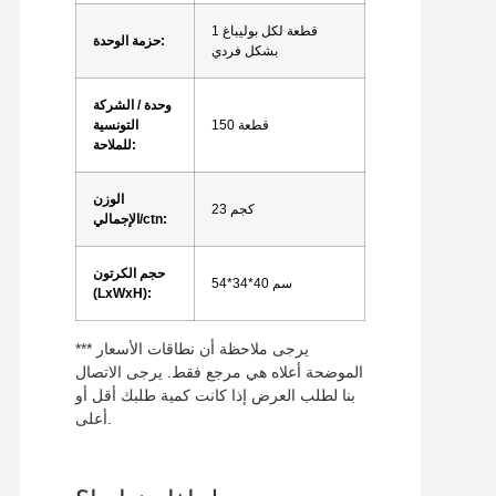
1 قطعة لكل بوليباغ
حزمة الوحدة:
بشكل فردي
وحدة / الشركة
150 قطعة
التونسية
للملاحة:
الوزن
23 كجم
الإجمالي/ctn:
حجم الكرتون
54*34*40 سم
(LxWxH):
*** يرجى ملاحظة أن نطاقات الأسعار
الموضحة أعلاه هي مرجع فقط. يرجى الاتصال
بنا لطلب العرض إذا كانت كمية طلبك أقل أو
أعلى.