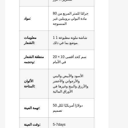
80 جرامًا للمتر المربع من
مادة البولي بروبيلين غير
مواد:
المنسوجة
1 شاشة ملونة مطبوعة 1
معلومات
موضع بما في ذلك.
الشعار:
20 × 10 سم كحد أقصى
منطقة الشعار
في الأمام
وحجمه:
الأسود والأبيض والبني
والأرجواني والأخضر
الألوان
والأزرق والبيج وغيرها في
المتاحة:
الأوراق المالية
50 دولارًا أمريكيًا لكل
تهمة العينة:
تصميم
5-7days
وقت العينة: