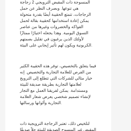
المنسوجة ذات المقبض الترويجي 2 زجاجة
هي تنوعها. وبصرف النظر عن حمل
الزجاجات، تتمتع الحقيبة أيضًا بقدرة متحولة
يمكن إعادة استخدامها كحقيبة بقالة لحمل
الفواكه والخضروات وغيرها من عناصر
التسوق اليومية. وهذا يجعله اختيارًا ممتازًا
لأولئك الذين يرغبون في تقليل بصمتهم
الكربونية ويكون لهم تأثير إيجابي على البيئة.
فيما يتعلق بالتخصيص، توفر هذه الحقيبة الكثير
من الفرص للعلامة التجارية والتخصيص. إنه
خيار مثالي للشركات التي تتطلع إلى الترويج
لعلامتها التجارية بطريقة صديقة للبيئة
ومستدامة. يمكن لفريقنا العمل مع التجار
لإنشاء تصميم شخصي يعرض شعار العلامة
التجارية وألوانها ورسالتها.
لتلخيص ذلك، تعتبر الزجاجة الترويجية ذات
المقبض غير المنسوج الصديقة للبيئة حلاً صديقًا