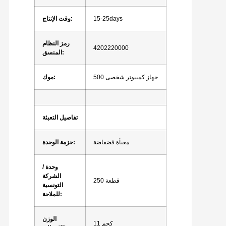
15-25days
وقت الإنتاج:
رمز النظام
4202220000
المنسق:
500 جهاز كمبيوتر شخصى
موك:
تفاصيل التعبئة
معبأة فضفاضة
حزمة الوحدة:
وحدة /
الشركة
250 قطعة
التونسية
للملاحة:
الوزن
11 كجم