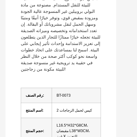
للبيئة للنقل المستدام. مصنوعة من مادة
البولي بروبيلين غير المنسوجة عالية الجودة
ومزودة بمقبض قوي، وتوفر خيارًا أنيقًا ومتينًا
وسهل الحمل لنقل مشروباتك أو البقالة. إن
تعدد استخداماته وتخصيصه وميزاته الصديقة
للبيئة تجعله خيارًا ممتازًا للتجار الذين يتطلعون
إلى تعزيز الاستدامة وإحداث تأثير إيجابي على
البيئة. اسمح لنا بمساعدتك على اتخاذ خطوات
واسعة نحو كوكب أكثر صحة من خلال النظر
في حقيبة يد ترويجية غير منسوجة صديقة
للبيئة مكونة من زجاجتين!
BT-0073
رقم الصنف:
2 كيس لحمل الزجاجات
اسم المنتج:
L16.5*H32*G8CM،
مقبضان L38*W3CM،
حجم المنتج:
غرز X للتعزيز