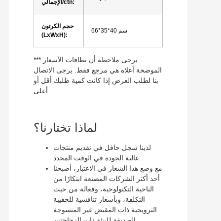
الإجمالي/ctn:
حجم الكرتون
66*35*40 سم
(LxWxH):
*** يرجى ملاحظة أن نطاقات الأسعار
الموضحة أعلاه هي مرجع فقط. يرجى الاتصال
بنا لطلب العرض إذا كانت كمية طلبك أقل أو
أعلى.
لماذا تختارنا؟
لدينا سجل حافل في تقديم منتجات
عالية الجودة في الوقت المحدد.
مع وضع هذا الشعار في الاعتبار، أصبحنا
أحد أكثر الشركات المصنعة ابتكارًا من
الناحية التكنولوجية، وفعالة من حيث
التكلفة، وبأسعار تنافسية للحقيبة
الترويجية ذات المقبض غير المنسوجة
الصديقة للبيئة ذات الزجاجتين.