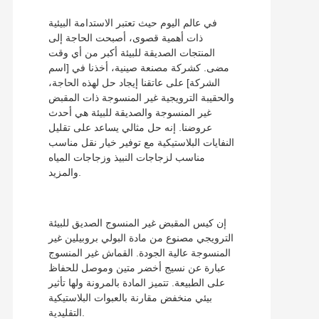
في عالم اليوم حيث تعتبر الاستدامة البيئية
ذات أهمية قصوى، أصبحت الحاجة إلى
المنتجات الصديقة للبيئة أكبر من أي وقت
مضى. كشركة مصنعة صينية، أخذنا في [اسم
الشركة] على عاتقنا إيجاد حل لهذه الحاجة،
والحقيبة الترويجية غير المنسوجة ذات المقبض
غير المنسوجة والصديقة للبيئة هي أحدث
عروضنا. إنه حل مثالي يساعد على تقليل
النفايات البلاستيكية مع توفير خيار نقل مناسب
مناسب لزجاجات النبيذ وزجاجات المياه
والمزيد.
إن كيس المقبض غير المنسوج الصديق للبيئة
الترويجي مصنوع من مادة البولي بروبيلين غير
المنسوجة عالية الجودة. القماش غير المنسوج
عبارة عن نسيج أخضر متين وموصل للحفاظ
على الطبيعة. تتميز المادة بالمرونة ولها تأثير
بيئي منخفض مقارنة بالعبوات البلاستيكية
التقليدية.