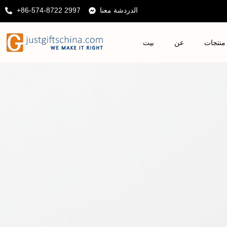
الدردشة معنا
+86-574-8722 2997
منتجات
عن
بيت