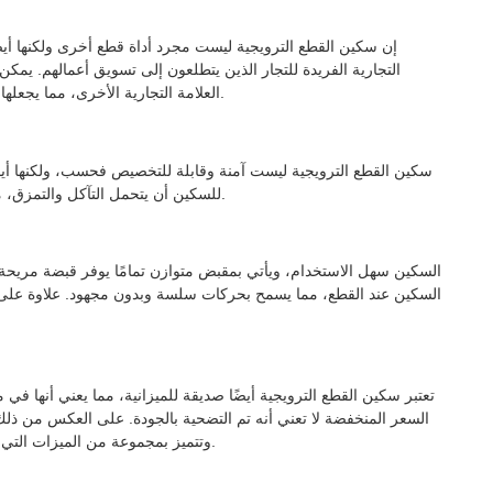
إن سكين القطع الترويجية ليست مجرد أداة قطع أخرى ولكنها أيضً
التجارية الفريدة للتجار الذين يتطلعون إلى تسويق أعمالهم. يم
العلامة التجارية الأخرى، مما يجعلها هدية رائعة أو عنصرًا ترويجيًا في الأحداث والمعارض التجارية.
سكين القطع الترويجية ليست آمنة وقابلة للتخصيص فحسب، ولكنها أيضً
للسكين أن يتحمل التآكل والتمزق، مما يضمن أداءه بمستويات مثالية حتى بعد الاستخدام المتكرر.
السكين سهل الاستخدام، ويأتي بمقبض متوازن تمامًا يوفر قبضة مريحة
السكين عند القطع، مما يسمح بحركات سلسة وبدون مجهود. علاوة على
تعتبر سكين القطع الترويجية أيضًا صديقة للميزانية، مما يعني أنها في 
السعر المنخفضة لا تعني أنه تم التضحية بالجودة. على العكس من ذلك
وتتميز بمجموعة من الميزات التي تجعلها متميزة عن أدوات القطع الأخرى الموجودة في السوق.