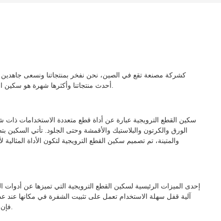
كشركة مصنعة تقع في الصين، نحن نفخر بمنتجاتنا ونسعى جاهدين لتز
أحدث منتجاتنا وأكثرها شهرة هو سكين القطع الترويجية الذي أصبح حديث المدينة في الماضي القريب.
سكين القطع الترويجية عبارة عن أداة قطع متعددة الاستخدامات ذات شف
الورق والكرتون والبلاستيك والأقمشة وحتى الجلود. تأتي السكين ب
والمتينة، تم تصميم سكين القطع الترويجية لتكون الأداة المثالية
إحدى الميزات الرئيسية لسكين القطع الترويجية التي تميزها عن أدوات ا
آلية قفل سهلة الاستخدام تعمل على تثبيت الشفرة في مكانها عند عدم
فإن طرف الشفرة قابل للسحب، مما يضمن سلامة المستخدمين.