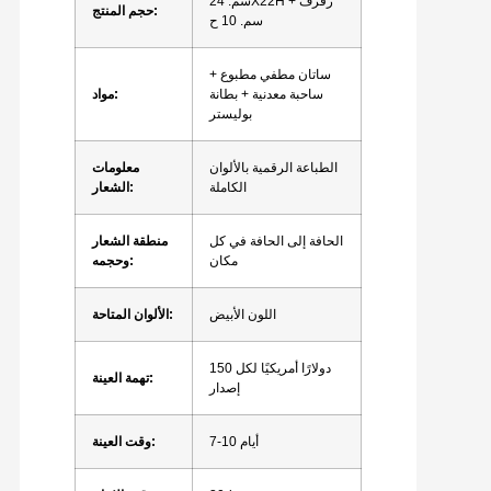
سم. 24X22H + رفرف
حجم المنتج:
سم. 10 ح
ساتان مطفي مطبوع +
ساحبة معدنية + بطانة
مواد:
بوليستر
الطباعة الرقمية بالألوان
معلومات
الكاملة
الشعار:
الحافة إلى الحافة في كل
منطقة الشعار
مكان
وحجمه:
اللون الأبيض
الألوان المتاحة:
150 دولارًا أمريكيًا لكل
تهمة العينة:
إصدار
7-10 أيام
وقت العينة: