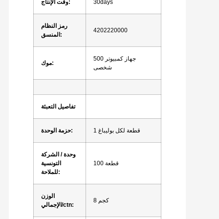
30days
وقت الإنتاج:
رمز النظام
4202220000
المنسق:
500 جهاز كمبيوتر
موك:
شخصى
تفاصيل التعبئة
1 قطعة لكل بوليباغ
حزمة الوحدة:
وحدة / الشركة
100 قطعة
التونسية
للملاحة:
الوزن
8 كجم
الإجمالي/ctn: