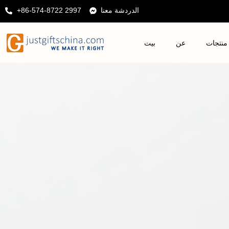
الدردشة معنا
+86-574-8722 2997
منتجات
عن
بيت