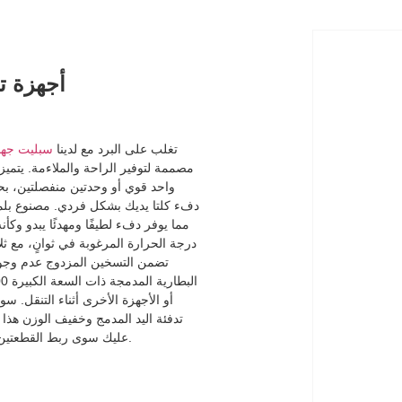
أجهزة تد
تغلب على البرد مع لدينا
سبليت جهاز
مصممة لتوفير الراحة والملاءمة. يتميز
واحد قوي أو وحدتين منفصلتين، بح
دفء كلتا يديك بشكل فردي. مصنوع بلم
مما يوفر دفء لطيفًا ومهدئًا يبدو وكأ
أو الأجهزة الأخرى أثناء التنقل. سوا
تدفئة اليد المدمج وخفيف الوزن هذا ه
عليك سوى ربط القطعتين معًا لسهولة الحمل. ابق دافئًا، وابق على اتصال، واحتضن الشتاء بثقة.