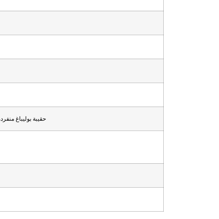
حقيبة بوليباغ منفردة + صن