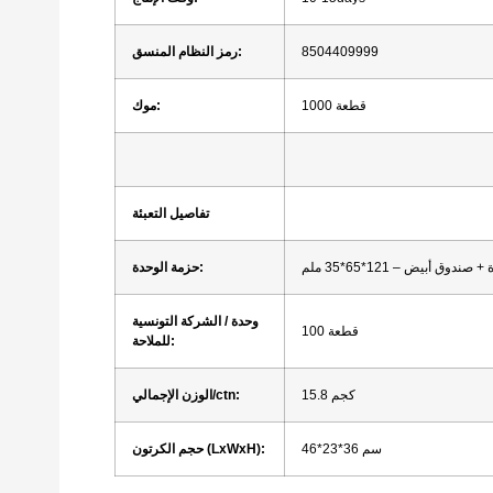
8504409999
رمز النظام المنسق:
1000 قطعة
موك:
تفاصيل التعبئة
دوق أبيض – 121*65*35 ملم
حزمة الوحدة:
وحدة / الشركة التونسية
100 قطعة
للملاحة:
15.8 كجم
الوزن الإجمالي/ctn:
46*23*36 سم
حجم الكرتون (LxWxH):