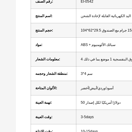
EI-0542
رقم الصنف:
اليد الكهربائية القابلة لإعادة الشحن
اسم المنتج:
حجم المنتج:
ABS + سبائك الألومنيوم
مواد:
معلومات الشعار:
3*4 سم
منطقة الشعار وحجمه:
أسود/وردي/أبيض/أخضر
الألوان المتاحة:
50 دولارًا أمريكيًا لكل إصدار
تهمة العينة:
3-5days
وقت العينة:
10-15days
وقت الإنتاج: