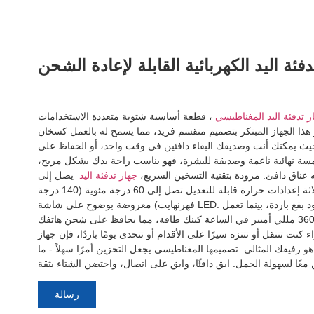
فئة اليد الكهربائية القابلة لإعادة الشحن
 تدفئة اليد المغناطيسي
، قطعة أساسية شتوية متعددة الاستخدامات
 هذا الجهاز المبتكر بتصميم منقسم فريد، مما يسمح له بالعمل كسخان
يث يمكنك أنت وصديقك البقاء دافئين في وقت واحد، أو الحفاظ على
سة نهائية ناعمة وصديقة للبشرة، فهو يناسب راحة يدك بشكل مريح،
نه عناق دافئ. مزودة بتقنية التسخين السريع،
جهاز تدفئة اليد
يصل إلى
درجة الحرارة المرغوبة في ثوانٍ، مع ثلاثة إعدادات حرارة قابلة للتعديل تصل إلى 60 درجة مئوية (140 درجة
فهرنهايت) معروضة بوضوح على شاشة LED. تضمن التسخين المزدوج عدم وجود بقع باردة، بينما تعمل
البطارية المدمجة ذات السعة الكبيرة 3600 مللي أمبير في الساعة كبنك طاقة، مما يحافظ على شحن هاتفك
ء كنت تتنقل أو تتنزه سيرًا على الأقدام أو تتحدى يومًا باردًا، فإن جهاز
و رفيقك المثالي. تصميمها المغناطيسي يجعل التخزين أمرًا سهلاً - ما
رسالة