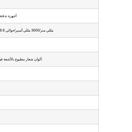
أجهزة تدفئة 
104*62*29.5 مللي متر/3600 مللي أمبير/حوالي 158.8 جرام مع الصندوق
4 ألوان شعار مطبوع بالأشعة فوق البنفسجية 1 موضع بما في ذلك.