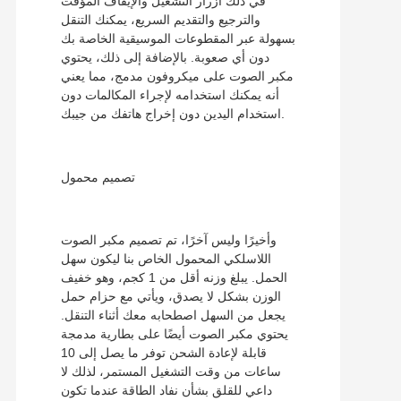
في ذلك أزرار التشغيل والإيقاف المؤقت
والترجيع والتقديم السريع، يمكنك التنقل
بسهولة عبر المقطوعات الموسيقية الخاصة بك
دون أي صعوبة. بالإضافة إلى ذلك، يحتوي
مكبر الصوت على ميكروفون مدمج، مما يعني
أنه يمكنك استخدامه لإجراء المكالمات دون
استخدام اليدين دون إخراج هاتفك من جيبك.
تصميم محمول
وأخيرًا وليس آخرًا، تم تصميم مكبر الصوت
اللاسلكي المحمول الخاص بنا ليكون سهل
الحمل. يبلغ وزنه أقل من 1 كجم، وهو خفيف
الوزن بشكل لا يصدق، ويأتي مع حزام حمل
يجعل من السهل اصطحابه معك أثناء التنقل.
يحتوي مكبر الصوت أيضًا على بطارية مدمجة
قابلة لإعادة الشحن توفر ما يصل إلى 10
ساعات من وقت التشغيل المستمر، لذلك لا
داعي للقلق بشأن نفاد الطاقة عندما تكون