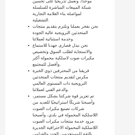
موحدًا، ونعمل تدريجيًا على تحسين
شبكة المبيعات المباشرة للسلسلة
لمواصلة بناء العلامة التجارية
التشغيلية.
نحن نفخر بعملنا ونلتزم بتقديم منتجات
المتحدثين الترويجية عالية الجودة
وخدمة استثنائية لعملائنا.
نحن نبذل قصارى جهدنا للاستماع
والاستجابة لطلب السوق وتخصيص
مكبرات صوت لاسلكية محمولة أكثر
وأفضل للمجتمع.
فريقنا من المحترفين ذوي الخبرة
مكرس لتقديم منتجات المتحدثين
الترويجية ذات المستوى العالمي
والدعم الفني لعملائنا.
تم تعزيز قوة شركتنا بشكل مستمر،
وأصبحنا شريكًا استراتيجيًا للعديد من
شركات تصنيع مكبرات الصوت
اللاسلكية المحمولة في بلدي، وأصبحنا
مزود خدمة منتجات مكبرات الصوت
اللاسلكية المحمولة الاحترافية الجديرة
بالثقة للمستخدمين الجدد والقدامى.