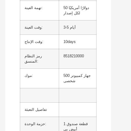
50 دولارًا أمريكيًا
تهمة العينة:
لكل إصدار
3-5 أيام
وقت العينة:
10days
وقت الإنتاج:
8518210000
رمز النظام
المنسق:
500 جهاز كمبيوتر
موك:
شخصى
تفاصيل التعبئة
1 قطعة صندوق
حزمة الوحدة:
أبيض بي