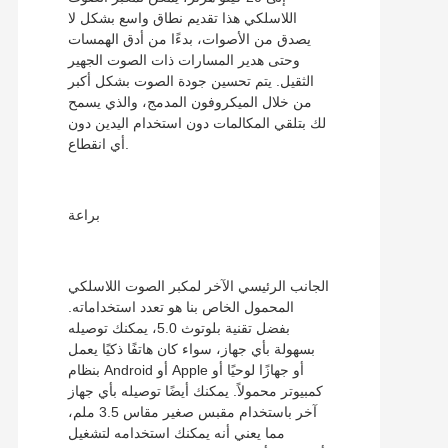
اللاسلكي هذا تقديم نطاق واسع بشكل لا
يصدق من الأصوات، بدءًا من أدق الهمسات
وحتى هدير المسارات ذات الصوت الجهير
الثقيل. يتم تحسين جودة الصوت بشكل أكبر
من خلال الميكروفون المدمج، والذي يسمح
لك بتلقي المكالمات دون استخدام اليدين دون
أي انقطاع.
براعة
الجانب الرئيسي الآخر لمكبر الصوت اللاسلكي
المحمول الخاص بنا هو تعدد استخداماته.
بفضل تقنية بلوتوث 5.0، يمكنك توصيله
بسهولة بأي جهاز، سواء كان هاتفًا ذكيًا يعمل
بنظام Android أو Apple أو جهازًا لوحيًا أو
كمبيوتر محمولاً. يمكنك أيضًا توصيله بأي جهاز
آخر باستخدام مقبس صغير مقاس 3.5 ملم،
مما يعني أنه يمكنك استخدامه لتشغيل