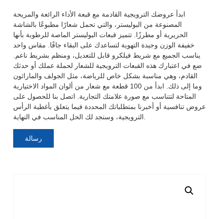
ابدأ عروضك الترويجية القادمة مع قبعة الأداء الرائعة والمريحة
المصنوعة من البوليستر، والتي تحمل شعارًا مطبوعًا بالشاشة
الحريرية أو مطرزًا. تتميز قبعات البوليستر الماصة للرطوبة بأنها
خفيفة الوزن وجيدة التهوية لتساعدك على البقاء جافًا. مقاس واحد
يناسب الجميع مع شريط فيلكرو قابل للتعديل، ومنظم بشريط ناعم.
ضع في اعتبارك هذه القبعات الترويجية للشعار لحملة عملك أو حدثك
القادم، وهي مناسبة بشكل خاص للرياضة، مثل الجولف والماراثون
وما إلى ذلك. ابدأ من 100 قطعة مع شعار من ألوان المواد الاختيارية
المتاحة لتتناسب مع صورة علامتك التجارية. اتصل بنا للحصول على
عروض تنافسية أو أخبرنا بمتطلباتك المحددة فيما يتعلق بأغطية الرأس
الترويجية، وسنجد لك الحل المناسب في النهاية.
رسالة