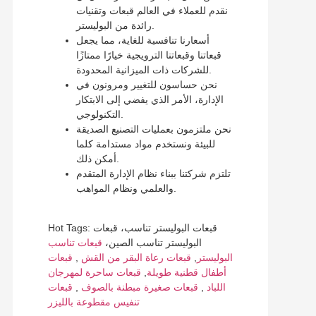
نقدم للعملاء في العالم قبعات وتقنيات
رائدة من البوليستر.
أسعارنا تنافسية للغاية، مما يجعل
قبعاتنا وقبعاتنا الترويجية خيارًا ممتازًا
للشركات ذات الميزانية المحدودة.
نحن حساسون للتغيير ومرونون في
الإدارة، الأمر الذي يفضي إلى الابتكار
التكنولوجي.
نحن ملتزمون بعمليات التصنيع الصديقة
للبيئة ونستخدم مواد مستدامة كلما
أمكن ذلك.
تلتزم شركتنا ببناء نظام الإدارة المتقدم
والعلمي ونظام المواهب.
Hot Tags: قبعات البوليستر تناسب، قبعات
البوليستر تناسب الصين،
قبعات تناسب
البوليستر
,
قبعات رعاة البقر من القش
,
قبعات
أطفال قطنية طويلة
,
قبعات ساحرة لمهرجان
اللباد
,
قبعات صغيرة مبطنة بالصوف
,
قبعات
تنفيس مقطوعة بالليزر