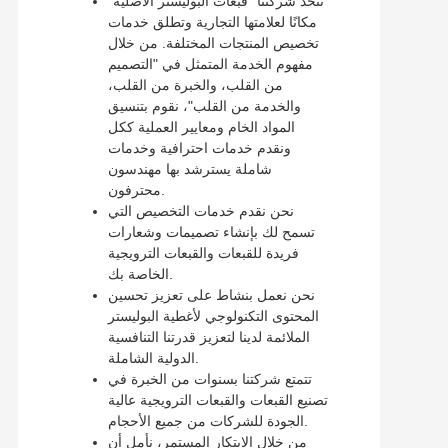
تتخذ شركتنا "قبعات البوليستر الأصلية"
مكانًا لعلامتها التجارية وتطلق خدمات
تخصيص المنتجات المختلفة. من خلال
مفهوم الخدمة المتمثل في "التصميم
من القلب، والخبرة من القلب،
والخدمة من القلب"، نقوم بتنسيق
المواد الخام ومعايير العملية ككل
ونقدم خدمات احترافية وخدمات
شاملة يسترشد بها مهندسون
محترفون.
نحن نقدم خدمات التخصيص التي
تسمح لك بإنشاء تصميمات وشعارات
فريدة للقبعات والقبعات الترويجية
الخاصة بك.
نحن نعمل بنشاط على تعزيز تحسين
المحتوى التكنولوجي لأغطية البوليستر
الملائمة لدينا لتعزيز قدرتنا التنافسية
الدولية الشاملة.
تتمتع شركتنا بسنوات من الخبرة في
تصنيع القبعات والقبعات الترويجية عالية
الجودة للشركات من جميع الأحجام.
من خلال الابتكار المستمر، نأمل أن