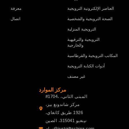
العناصر الإلكترونية الترويجية
معرفة
الصحة الترويجية والشخصية
اتصال
الترويجية المنزلية
الترويجية والترفيهية
والخارجية
المكاتب الترويجية والقرطاسية
أدوات الكتابة الترويجية
غير مصنف
مركز الموارد
#1704، المبنى الثاني،
مركز شاندونغ بيز،
1926 طريق كانغاي،
نينغبو 315041، الصين
سام@justgiftschina.com