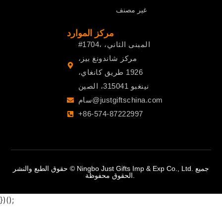
غير مصنف
مركز الموارد
#1704، المبنى الثاني،
مركز شاندونغ بيز،
1926 طريق كانغاي،
نينغبو 315041، الصين
سام@justgiftschina.com
+86-574-87222997
حقوق الطبع والنشر © Ningbo Just Gifts Imp & Exp Co., Ltd. جميع
الحقوق محفوظة.
})();