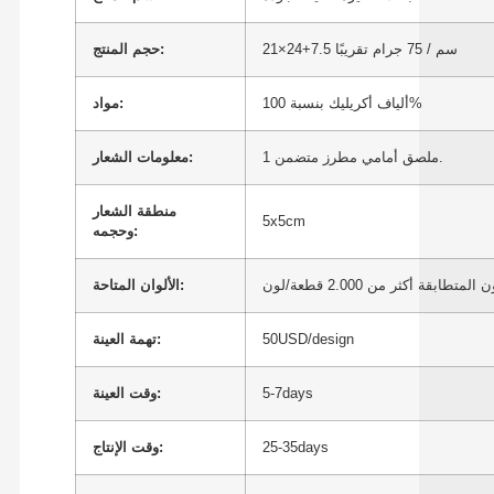
21×24+7.5 سم / 75 جرام تقريبًا
حجم المنتج:
ألياف أكريليك بنسبة 100%
مواد:
1 ملصق أمامي مطرز متضمن.
معلومات الشعار:
منطقة الشعار
5x5cm
وحجمه:
متطابقة أكثر من 2.000 قطعة/لون
الألوان المتاحة:
50USD/design
تهمة العينة:
5-7days
وقت العينة:
25-35days
وقت الإنتاج: