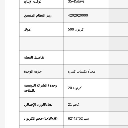
35-45days
وقت الإنتاج:
4202920000
رمز النظام المنسق:
500 كرتون
موك:
تفاصيل التعبئة
معبأة بكميات كبيرة
حزمة الوحدة:
وحدة / الشركة التونسية
20 كرتونة
للملاحة:
21 كجم
الوزن الإجمالي/ctn:
62*42*52 سم
حجم الكرتون (LxWxH):