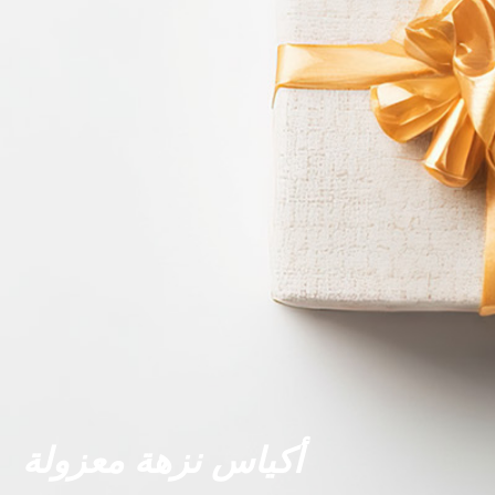
أكياس نزهة معزولة