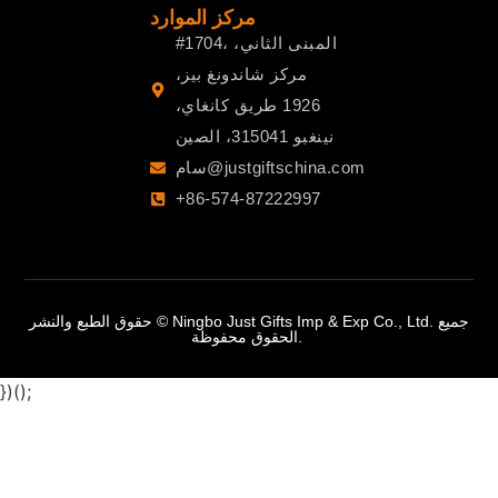
مركز الموارد
#1704، المبنى الثاني،
مركز شاندونغ بيز،
1926 طريق كانغاي،
نينغبو 315041، الصين
سام@justgiftschina.com
+86-574-87222997
حقوق الطبع والنشر © Ningbo Just Gifts Imp & Exp Co., Ltd. جميع
الحقوق محفوظة.
})();