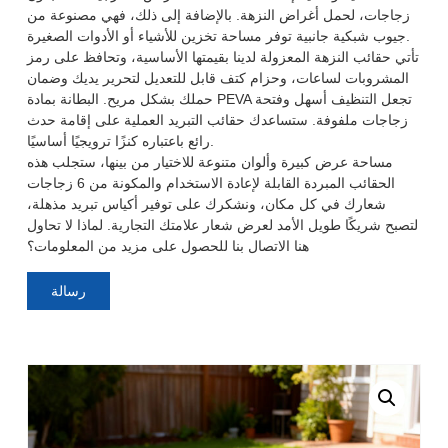
زجاجات، لحمل أغراض النزهة. بالإضافة إلى ذلك، فهي مصنوعة من
جيوب شبكية جانبية توفر مساحة تخزين للأشياء أو الأدوات الصغيرة.
تأتي حقائب النزهة المعزولة لدينا بقيمتها الأساسية، وتحافظ على رمز
المشروبات لساعات، وحزام كتف قابل للتعديل لتحرير يديك وضمان
حملك بشكل مريح. البطانة بمادة PEVA تجعل التنظيف أسهل وفتحة
زجاجات ملفوفة. ستساعدك حقائب التبريد العملية على إقامة حدث
رائع باعتباره كنزًا ترويجيًا أساسيًا.
مساحة عرض كبيرة وألوان متنوعة للاختيار من بينها، ستجلب هذه
الحقائب المبردة القابلة لإعادة الاستخدام والمكونة من 6 زجاجات
شعارك في كل مكان، ونشكرك على توفير أكياس تبريد مذهلة،
لتصبح شريكًا طويل الأمد لعرض شعار علامتك التجارية. لماذا لا تحاول
هنا الاتصال بنا للحصول على مزيد من المعلومات؟
رسالة