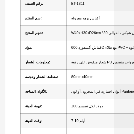
BT-1311
رقم الصنف:
أكياس نزهة معزولة
اسم المنتج:
حجم المنتج:
مواد:
معلومات الشعار:
80mmx40mm
منطقة الشعار وحجمه:
الألوان المتاحة:
100 دولار لكل تصميم
تهمة العينة:
7-10 أيام
وقت العينة: