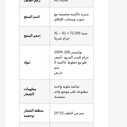
AC-0098
رقم الصنف:
سترة عاكسة مخصصة مع
اسم المنتج:
جيوب وسحاب للإغلاق
XL – 61 × 72 سم/ 205
حجم المنتج:
جرام تقريبًا
100% بوليستر 200
جرام للمتر المربع - أصفر
فلو مع خطوط عاكسة 5
مواد:
سم
عرض
شاشة ملونة واحدة
معلومات
مطبوعة على موضع واحد
الشعار:
متضمنة.
منطقة الشعار
25*10 سم من الخلف
وحجمه: