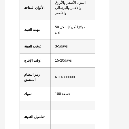
النيون الأصفر والأزرق
والأحمر والبرتقالي
الألوان المتاحة:
والأصفر
50 دولارًا أمريكيًا لكل
تهمة العينة:
لون
3-5days
وقت العينة:
15-20days
وقت الإنتاج:
رمز النظام
6114300090
المنسق:
100 قطعة
موك:
تفاصيل التعبئة