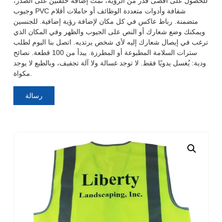
للحصول على أقصى قدر من الرؤية، تمت إضافة حلقتين على الصدر،
وجيوب PVC شفافة وأدوات متعددة الوظائف أو حاملات أقلام
متضمنة. رباط عاكس في كل مكان لإضافة رؤية إضافية. للجنسين
ويمكنك وضع شعارك أو النص على الجيوب والظهر وفي المكان الذي
ترغب في إيصال شعارك إليه لأي شخص يرتديه. اتصل بنا اليوم لطلب
سترات السلامة المطبوعة أو المطرزة. يبدأ من 100 قطعة. نصائح
ودية: يُغسل يدويًا فقط. لا توجد غسالة ولا آلة تجفيف، وبالطبع لا يوجد
مكواة.
رسالة