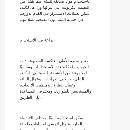
باستخدام مواد صديقة للبيئة، مما يقلل من
البصمة الكربونية التي تتركها وراءها. لذلك،
يمكن لعملائك الاستمرار في القيام بدورهم
في حماية البيئة دون التضحية بسلامتهم.
براعة في الاستخدام
تعتبر سترة الأمان العاكسة المطبوعة ذات
الجيوب ملحقًا متعدد الاستخدامات ومناسبًا
لمجموعة من الأنشطة. إنه مثالي للركض
الليلي، وراكبي الدراجات، وعمال البناء،
وعمال الطرق، ومنظمي الأحداث،
والمستجيبين للطوارئ، ومحترفي المساعدة
على الطريق.
يمكن استخدامه أيضًا لمختلف الأنشطة
الخارجية مثل المشي لمسافات طويلة
والتخييم وتسلق الصخور. الجيوب الموجودة