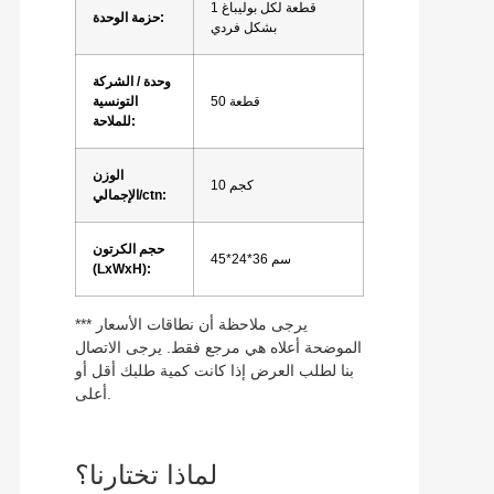
1 قطعة لكل بوليباغ
حزمة الوحدة:
بشكل فردي
وحدة / الشركة
50 قطعة
التونسية
للملاحة:
الوزن
10 كجم
الإجمالي/ctn:
حجم الكرتون
45*24*36 سم
(LxWxH):
*** يرجى ملاحظة أن نطاقات الأسعار
الموضحة أعلاه هي مرجع فقط. يرجى الاتصال
بنا لطلب العرض إذا كانت كمية طلبك أقل أو
أعلى.
لماذا تختارنا؟