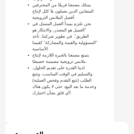
يمتلك مصنعنا فريقًا من المحترفين
المتفانين الذين يعملون بلا كلل لإنتاج
أفضل الملابس الترويجية.
نحن نلتزم بمبدأ العمل المتمثل في
"العميل هو المصدر، والابتكار هو
الطريق". في تطوير شركتنا، نأخذ
"المسؤولية والقيمة والمشاركة" كقيمنا
الأساسية.
يتمتع مصنعنا بالخبرة اللازمة لإنتاج
ملابس ترويجية مصممة خصيصًا.
لدينا القدرة على تقديم الحلول،
والتسليم في الوقت المناسب، وتتبع
الطلب (تتبع التقدم وفحص العملية)
وخدمة ما بعد البيع، حتى لا يكون هناك
أي قلق بشأن اختيارك!