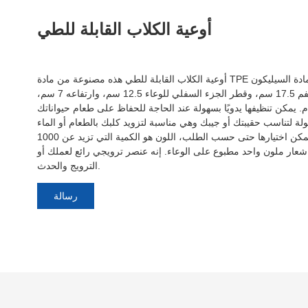
أوعية الكلاب القابلة للطي
أوعية الكلاب القابلة للطي هذه مصنوعة من مادة TPE مع حلقة معدنية، وهي رخيصة جدًا من مادة السيليكون
ولكنها متينة أيضًا. يبلغ مقاس قطر الفم 17.5 سم، وقطر الجزء السفلي للوعاء 12.5 سم، وارتفاعه 7 سم،
 يمكن تنظيفها يدويًا بسهولة عند الحاجة للحفاظ على طعام حيواناتك
هولة لتناسب حقيبتك أو جيبك وهي مناسبة لتزويد كلبك بالطعام أو الماء
أثناء التنقل. لديهم ألوان متعددة يمكن اختيارها حتى حسب الطلب، اللون هو الكمية التي تزيد عن 1000
شعار ملون واحد مطبوع على الوعاء. إنه عنصر ترويجي رائع لعملك أو
الترويج والحدث.
رسالة