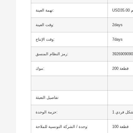
يم
تهمة العينة:
2days
وقت العينة:
7days
وقت الإنتاج:
3926909090
رمز النظام المنسق:
200 قطعة
موك:
تفاصيل التعبئة
 بشكل فردي
حزمة الوحدة:
100 قطعة
وحدة / الشركة التونسية للملاحة: