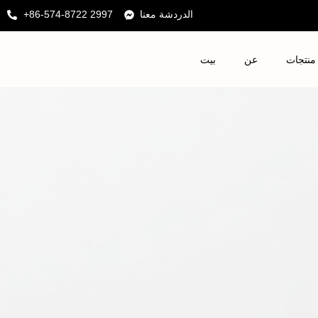
الدردشة معنا
+86-574-8722 2997
منتجات
عن
بيت