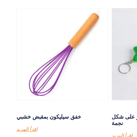
ر على شكل
خفق سيليكون بمقبض خشبي
نجمة
اقرأ المزيد
اقرأ المزيد