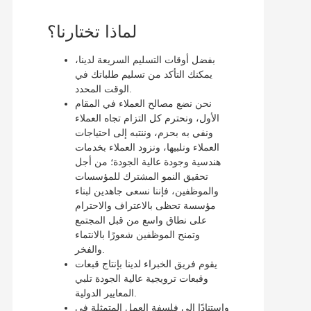
لماذا تختارنا؟
بفضل أوقات التسليم السريعة لدينا،
يمكنك التأكد من تسليم طلباتك في
الوقت المحدد.
نحن نضع مصالح العملاء في المقام
الأول، ونحترم كل التزام تجاه العملاء
ونفي به بحزم، وننتبه إلى احتياجات
العملاء ونلبيها، ونزود العملاء بخدمات
هندسية وجودة عالية الجودة؛ من أجل
تحقيق النمو المشترك للمؤسسات
والموظفين، فإننا نسعى جاهدين لبناء
مؤسسة تحظى بالاعتراف والاحترام
على نطاق واسع من قبل المجتمع
وتمنح الموظفين شعورًا بالانتماء
والفخر.
يقوم فريق الخبراء لدينا بإنتاج قبعات
وقبعات ترويجية عالية الجودة تلبي
المعايير الدولية.
واستنادًا إلى فلسفة العمل المتمثلة في