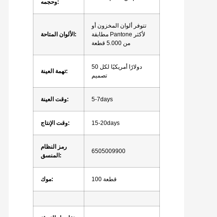
وحجمه:
تتوفر ألوان المخزون أو
مطابقة Pantone لأكثر
الألوان المتاحة:
من 5.000 قطعة
50 دولارًا أمريكيًا لكل
تهمة العينة:
تصميم
5-7days
وقت العينة:
15-20days
وقت الإنتاج:
رمز النظام
6505009900
المنسق:
100 قطعة
موك: