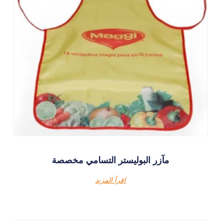
مآزر البوليستر التسامي مخصصة
اقرأ المزيد