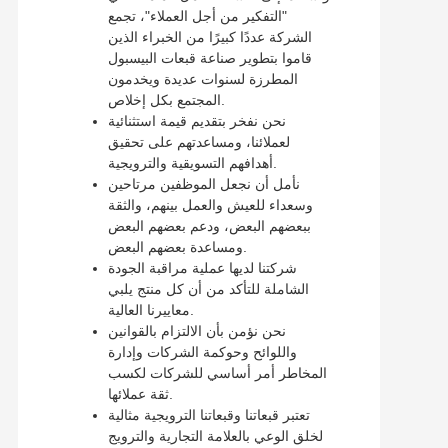
"التفكير من أجل العملاء"، تجمع
الشركة عددًا كبيرًا من الخبراء الذين
قاموا بتطوير صناعة قبعات البيسبول
المطرزة لسنوات عديدة ويخدمون
المجتمع بكل إخلاص.
نحن نفخر بتقديم قيمة استثنائية
لعملائنا، ومساعدتهم على تحقيق
أهدافهم التسويقية والترويجية.
نأمل أن نجعل الموظفين مرتاحين
وسعداء للعيش والعمل بينهم، والثقة
ببعضهم البعض، ودعم بعضهم البعض
ومساعدة بعضهم البعض.
شركتنا لديها عملية مراقبة الجودة
الشاملة للتأكد من أن كل منتج يلبي
معاييرنا العالية.
نحن نؤمن بأن الالتزام بالقوانين
واللوائح وحوكمة الشركات وإدارة
المخاطر أمر أساسي للشركات لكسب
ثقة عملائها.
تعتبر قبعاتنا وقبعاتنا الترويجية مثالية
لخلق الوعي بالعلامة التجارية والترويج