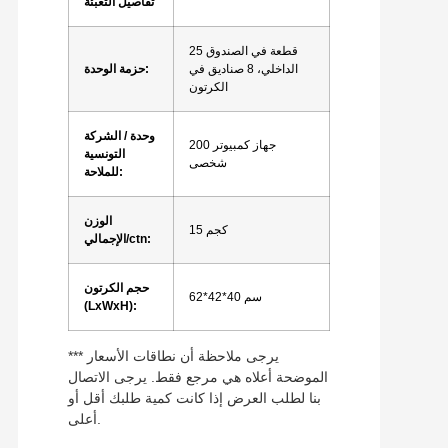
تفاصيل التعبئة
25 قطعة في الصندوق
الداخلي، 8 صناديق في
حزمة الوحدة:
الكرتون
وحدة / الشركة
200 جهاز كمبيوتر
التونسية
شخصى
للملاحة:
الوزن
15 كجم
الإجمالي/ctn:
حجم الكرتون
62*42*40 سم
(LxWxH):
*** يرجى ملاحظة أن نطاقات الأسعار
الموضحة أعلاه هي مرجع فقط. يرجى الاتصال
بنا لطلب العرض إذا كانت كمية طلبك أقل أو
أعلى.