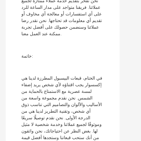
نحن نفخر بتقديم خدمة عملاء ممتازة لجميع
عملائنا. فريقنا متواجد على مدار الساعة للرد
على أي استفسارات أو معالجة أي مخاوف أو
تقديم أي معلومات قد تحتاجها. نحن نقدر رضا
عملائنا وسنضمن حصولك على أفضل تجربة
ممكنة عند العمل معنا.
خاتمة:
في الختام، قبعات البيسبول المطرزة لدينا هي
إكسسوار يجب اقتناؤه لأي شخص يريد إضفاء
لمسة عصرية مع الاستمتاع بالحماية من
الشمس. نحن نقدم مجموعة واسعة من
الأساليب والألوان والتصاميم التي تناسب ذوق
أي شخص، وتقنية التطريز لدينا هي من
الدرجة الأولى. نحن نقدم توصيلًا سريعًا
وموثوقًا لجميع عملائنا وخدمة شخصية لا مثيل
لها. بغض النظر عن احتياجاتك، نحن واثقون
من أنك ستحب قبعاتنا وستجدها أفضل قيمة