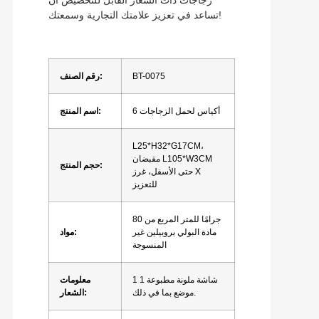
زجاجات ذات الشعار القابل للتخصيص أن
تساعد في تعزيز علامتك التجارية وسمعتك!
BT-0075
رقم الصنف:
6 أكياس لحمل الزجاجات
اسم المنتج:
L25*H32*G17CM،
مقبضان L105*W3CM
حجم المنتج:
حتى الأسفل، غرز X
للتعزيز
80 جرامًا للمتر المربع من
مادة البولي بروبيلين غير
مواد:
المنسوجة
1 شاشة ملونة مطبوعة 1
معلومات
موضع بما في ذلك.
الشعار: