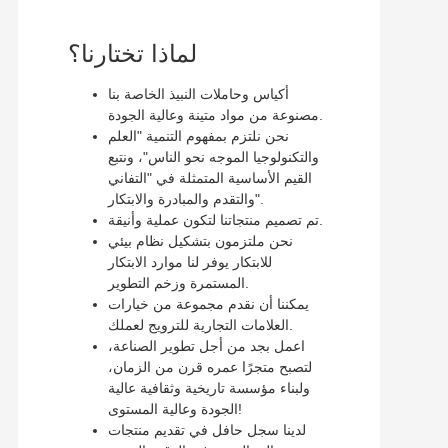
لماذا تختارنا؟
أكياس وحاملات النبيذ الخاصة بنا
مصنوعة من مواد متينة وعالية الجودة.
نحن نلتزم بمفهوم التنمية "العلم
والتكنولوجيا الموجه نحو الناس"، ونتبع
القيم الأساسية المتمثلة في "التفاني
والتقدم والمبادرة والابتكار".
تم تصميم منتجاتنا لتكون عملية وأنيقة.
نحن ملتزمون بتشكيل نظام بيئي
للابتكار يوفر لنا موارد الابتكار
المستمرة وزخم التطوير.
يمكننا أن نقدم مجموعة من خيارات
العلامات التجارية للترويج لعملك.
اعمل بجد من أجل تطوير الصناعة،
لتصبح متجرًا عمره قرن من الزمان،
ولبناء مؤسسة تاريخية وثقافية عالية
الجودة وعالية المستوى!
لدينا سجل حافل في تقديم منتجات