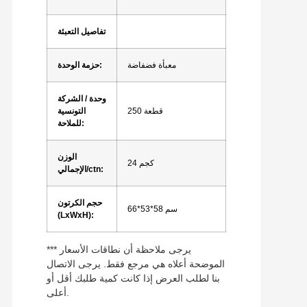
تفاصيل التعبئة
معبأة فضفاضة
حزمة الوحدة:
وحدة / الشركة
250 قطعة
التونسية
للملاحة:
الوزن
24 كجم
الإجمالي/ctn:
حجم الكرتون
66*53*58 سم
(LxWxH):
*** يرجى ملاحظة أن نطاقات الأسعار
الموضحة أعلاه هي مرجع فقط. يرجى الاتصال
بنا لطلب العرض إذا كانت كمية طلبك أقل أو
أعلى.