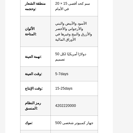
20 × 15 سم كحد أقصى
منطقة الشعار
في الأمام
وحجمه:
الأسود والأبيض والبني
والأرجواني والأخضر
الألوان
والأزرق والبيج وغيرها في
المتاحة:
الأوراق المالية
50 دولارًا أمريكيًا لكل
تهمة العينة:
تصميم
5-7days
وقت العينة:
15-25days
وقت الإنتاج:
رمز النظام
4202220000
المنسق:
500 جهاز كمبيوتر شخصى
موك: