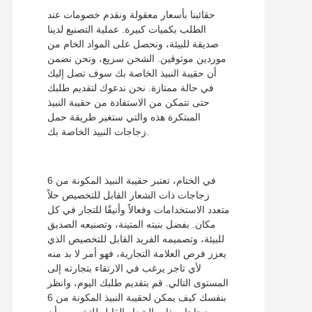
حقائبنا بأسعار معقولة ونقدم خصومات عند
الطلب بكميات كبيرة. عملية التصنيع لدينا
صديقة للبيئة، ونحصل على المواد الخام من
موردين موثوقين. الشحن سريع، ونحن نضمن
أن حقيبة النبيذ الخاصة بك سوف تصل إليك
في حالة ممتازة. نحن ندعوك لتقديم طلبك
حتى تتمكن من الاستفادة من حقيبة النبيذ
المبتكرة هذه والتي ستغير طريقة حمل
زجاجات النبيذ الخاصة بك.
في الختام، تعتبر حقيبة النبيذ المكونة من 6
زجاجات ذات الشعار القابل للتخصيص حلاً
متعدد الاستخدامات وفعالاً وأنيقًا للتجار في كل
مكان. بفضل بنيته المتينة، وتصنيعه الصديق
للبيئة، وتصميمه الفريد القابل للتخصيص الذي
يعزز فرص العلامة التجارية، فهو أمر لا بد منه
لأي تاجر يرغب في الارتقاء بتجارته إلى
المستوى التالي. قم بتقديم طلبك اليوم، وانظر
بنفسك كيف يمكن لحقيبة النبيذ المكونة من 6