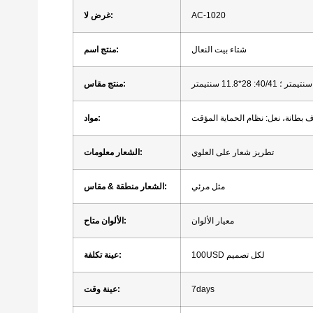
AC-1020
لا:
غرض
شتاء
بيت
النعال
اسم:
منتج
40/41:
28*11.8 سنتيمتر
مقاس:
منتج
ف
بطانة،
نعل:
نظام الحماية المؤقت
مواد:
تطريز
شعار
على
العلوي
معلومات:
الشعار
مثل
مرئي
مقاس:
الشعار
منطقة
&
معيار
الألوان
متاح:
الألوان
لكل
تصميم
100USD
تكلفة:
عينة
7days
وقت:
عينة