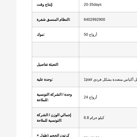
20-35days
وقت:
إنتاج
6402992900
شفرة:
النظام المنسق
أزواج
50
موك:
التعبئة
تفاصيل
ل
أكياس متعددة
بشكل فردي
1pair
علية:
وحدة
وحدة / الشركة التونسية
أزواج
24
للملاحة:
إجمالي
الوزن / الشركة
كيلو جرام
6.8
التونسية للملاحة:
كرتون
الحجم (طول ×