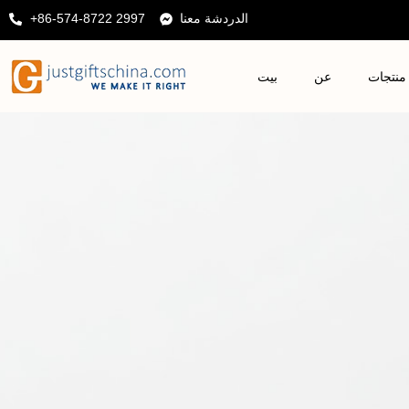
الدردشة معنا
+86-574-8722 2997
منتجات
عن
بيت