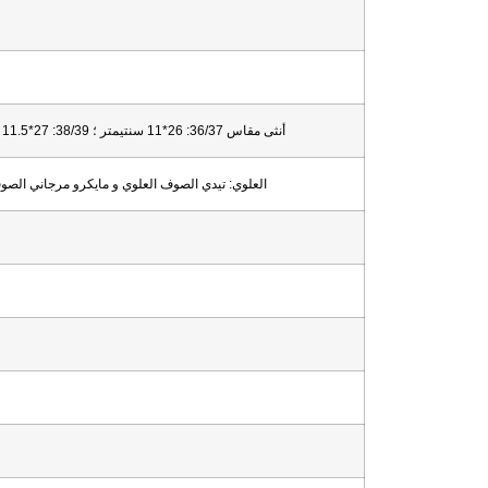
أنثى
مقاس
36/37:
26*11 سنتيمتر ؛
38/39:
27*11.5 سنتيمتر ؛
العلوي:
تيدي
الصوف
العلوي
و
مايكرو
مرجاني
الصو