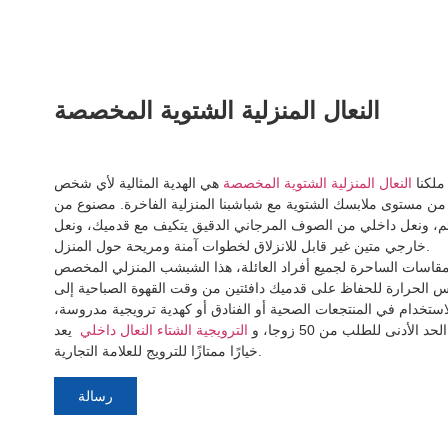
النعال المنزلية الشتوية المخصصة
ملكنا
النعال المنزلية الشتوية المخصصة
هي الهدية المثالية لأي شخص
 من مستوى ملابسك الشتوية مع شباشبنا المنزلية الفاخرة. مصنوع من
 ونعل داخلي من الصوف المرجاني الدقيق يتكيف مع قدميك، ونعل
خارجي متين غير قابل للانزلاق لخطوات آمنة ومريحة حول المنزل.
مقاسات الساحرة لجميع أفراد العائلة، هذا الشبشب المنزلي المخصص
 الحرارة للحفاظ على قدميك دافئتين من وقت القهوة الصباحية إلى
للاستخدام في المنتجعات الصحية أو الفنادق أو كهدية ترويجية مدروسة،
أدنى للطلب من 50 زوجا، و
الترويجية الشتاء النعال داخلي
يعد
خيارًا ممتازًا للترويج للعلامة التجارية.
رسالة