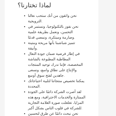
لماذا تختارنا؟
نحن واثقون من أنك ستحب نعالنا
الترويجية.
نحن نفوز بالتكنولوجيا، ونستمر في
التحسن، ونعمل بطريقة علمية
وصارمة ومبتكرة، ونمضي قدمًا.
تتميز شباشبنا بأنها مريحة ومتينة
وأنيقة.
في إطار فرضية ضمان جودة النعال
المطاطية المطبوعة بالشاشة
المخصصة، فإننا ندرك توحيد المنتجات
والإنتاج على نطاق واسع، ونسعى
جاهدين لفتح سوق أوسع.
يمكننا تخصيص منتجاتنا لتلبية احتياجاتك
المحددة.
لقد أصرت الشركة دائمًا على الجودة
الممتازة والخدمات الاحترافية، ومع هذه
المزايا، تغلغلت صورة العلامة التجارية
للشركة في قلوب الناس بشكل أكبر.
نحن نبحث دائمًا عن طرق لتحسين