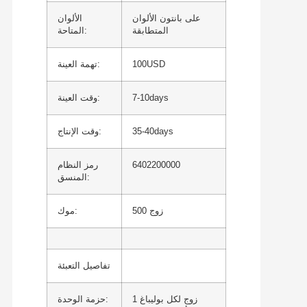
على بانتون الألوان
الألوان
المتطابقة
المتاحة:
100USD
تهمة العينة:
7-10days
وقت العينة:
35-40days
وقت الإنتاج:
6402200000
رمز النظام
المنسق:
500 زوج
موك:
تفاصيل التعبئة
1 زوج لكل بوليباغ
حزمة الوحدة: