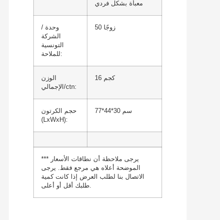
معبأة بشكل فردي
50 زوجًا
وحدة /
الشركة
التونسية
للملاحة:
16 كجم
الوزن
الإجمالي/ctn:
77*44*30 سم
حجم الكرتون
(LxWxH):
*** يرجى ملاحظة أن نطاقات الأسعار
الموضحة أعلاه هي مرجع فقط. يرجى
الاتصال بنا لطلب العرض إذا كانت كمية
طلبك أقل أو أعلى.