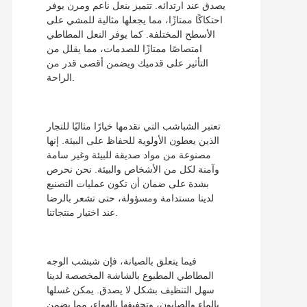
يصدق عند ارتدائه. تتميز بنعل ناعم ومرن يوفر
احتكاكًا ممتازًا، مما يجعلها مثالية للمشي على
الأسطح المختلفة. كما يوفر النعل المطاطي
امتصاصًا ممتازًا للصدمات، مما يقلل من
التأثير على قدميك ويضمن أقصى قدر من
الراحة.
تعتبر الشباشب التي نقدمها خيارًا مثاليًا للتجار
الذين يعطون الأولوية للحفاظ على البيئة. إنها
مصنوعة من مواد صديقة للبيئة وغير سامة
وآمنة لكل من الأشخاص والبيئة. نحن نحرص
بشدة على ضمان أن تكون عمليات التصنيع
لدينا مستدامة ومسؤولة، حتى تشعر بالرضا
عند اختيار منتجاتنا.
فيما يتعلق بالصيانة، فإن شبشب الوجه
المطاطي المطبوع بالشاشة المخصصة لدينا
سهل التنظيف بشكل لا يصدق. يمكن غسلها
بالماء والصابون، وتجفيفها بالهواء، مما يضمن