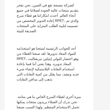
كشركة مصنعة تقع في الصين، نحن نفخر
بتقديم منتجات عالية الجودة لعملائنا في جميع
أنحاء العالم. أحدث ابتكاراتنا هو غطاء سرج
إعادة التدوير المخصص من RPET، والذي تم
تصميمه لتلبية الطلب المتزايد على المنتجات
الصديقة للبيئة.
أحد الجوانب الرئيسية لمنتجنا هو استخدامه
للمواد المعاد تدويرها. لقد صنعنا الغطاء من
RPET، وهو اختصار للبولي إيثيلين تيريفثاليت
المعاد تدويره. وهذا يعني أننا قمنا بإعادة
استخدام النفايات البلاستيكية لإنشاء شيء
جديد ومفيد، مما يقلل من كمية النفايات التي
تذهب إلى مدافن النفايات.
ميزة أخرى لغطاء السرج الخاص بنا هي متانته.
نحن ندرك أن العملاء يريدون منتجات يمكنها
تحمل الاستخدام المنتظم، ولهذا السبب صنعنا