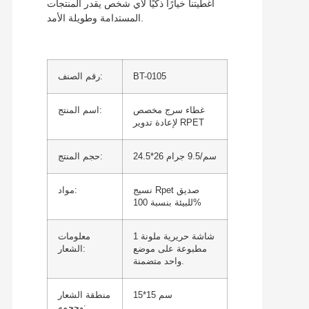
أغطيتنا خيارًا ذكيًا لأي شخص يقدر المنتجات
المستدامة وطويلة الأمد.
BT-0105
رقم الصنف:
غطاء سرج مخصص
اسم المنتج:
لإعادة تدوير RPET
24.5*26 سم/9.5 جرام
حجم المنتج:
نسيج Rpet صديق
مواد:
للبيئة بنسبة 100%
1 شاشة حريرية ملونة
معلومات
مطبوعة على موضع
الشعار:
واحد متضمنة.
15*15 سم
منطقة الشعار
وحجمه: