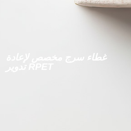
غطاء سرج مخصص لإعادة
تدوير RPET