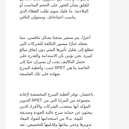
للقلق بشأن العثور على الحجم المناسب أو
الملاءمة. ما عليك سوى طلب الغطاء الذي
يناسب احتياجاتك، وسنتولى الباقي.
أخيرًا، يتم تسعير منتجنا بشكل تنافسي، مما
يجعله خيارًا ميسور التكلفة للشركات التي
تتطلع إلى تقليل تأثيرها البيئي دون إنفاق مبالغ
كبيرة. نحن نؤمن بأن الاستدامة والقدرة على
تحمل التكاليف يجب أن يسيران جنبًا إلى
جنب، وأغطية السرج RPET الخاصة بنا هي
شهادة على تلك الفلسفة.
باختصار، توفر أغطية السرج المخصصة لإعادة
التدوير RPET مجموعة من المزايا التي من
المؤكد أنها ستجذب الشركات والأفراد الذين
يبحثون عن حماية سرج عالية الجودة وصديقة
للبيئة. بدءًا من استخدامها للمواد المعاد
تدويرها وحتى متانتها وقابليتها للتخصيص، تعد