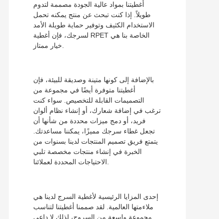
أغطيتنا بمواد عالية الجودة مصممة لتدوم
طويلاً. إذا كنت تبحث عن منتج يمكنه تحمل
الاستخدام الكثيف وتوفير حماية طويلة الأمد
لسرجك، فإن أغطية RPET الخاصة بنا هي
خيار ممتاز.
بالإضافة إلى كونها متينة وصديقة للبيئة، فإن
أغطيتنا متوفرة أيضًا في مجموعة من
التصميمات القابلة للتخصيص. سواء كنت
ترغب في إضافة شعارك، أو إنشاء نظام ألوان
فريد، أو دمج ميزات محددة من شأنها أن
تجعل غطاء سرجك مميزًا، يمكننا مساعدتك.
يتمتع فريق تصميم المنتجات لدينا بسنوات من
الخبرة في إنشاء منتجات مخصصة تلبي
الاحتياجات المحددة لعملائنا.
إحدى المزايا الرئيسية لأغطية السرج لدينا هي
ملاءمتها العالمية. لقد صممنا أغطيتنا لتناسب
مجموعة واسعة من السروج، لذلك لا داعي