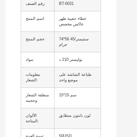
BT-0031
رقم الصنف:
غطاء حقيبة ظهر
اسم المنتج:
عاكس مخصص
74*56 سنتيمتر/45
حجم المنتج:
جرام
بوليستر 210 د
مواد:
طباعة الشاشة على
معلومات
موضع واحد
الشعار:
15*15 سم
منطقة الشعار
وحجمه:
لون بانتون متطابق
الألوان
المتاحة:
50USD
تهمة العينة: