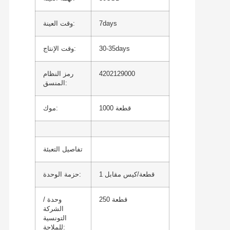
7days
وقت العينة:
30-35days
وقت الإنتاج:
4202129000
رمز النظام
المنسق:
1000 قطعة
موك:
تفاصيل التعبئة
1 قطعة/كيس مقابل
حزمة الوحدة:
250 قطعة
وحدة /
الشركة
التونسية
للملاحة: