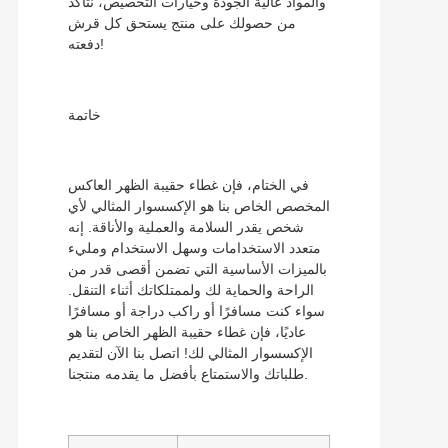
والمواد عالية الجودة وخيارات التخصيص، نتأكد
من حصولك على منتج يستحق كل قرش
دفعته!
خاتمة
في الختام، فإن غطاء حقيبة الظهر العاكس
المخصص الخاص بنا هو الإكسسوار المثالي لأي
شخص يقدر السلامة والعملية والأناقة. إنه
متعدد الاستخدامات وسهل الاستخدام ومليء
بالميزات الأساسية التي تضمن أقصى قدر من
الراحة والحماية لك ولممتلكاتك أثناء التنقل.
سواء كنت مسافرًا أو راكب دراجة أو مسافرًا
عاديًا، فإن غطاء حقيبة الظهر الخاص بنا هو
الإكسسوار المثالي لك! اتصل بنا الآن لتقديم
طلباتك والاستمتاع بأفضل ما يقدمه منتجنا.