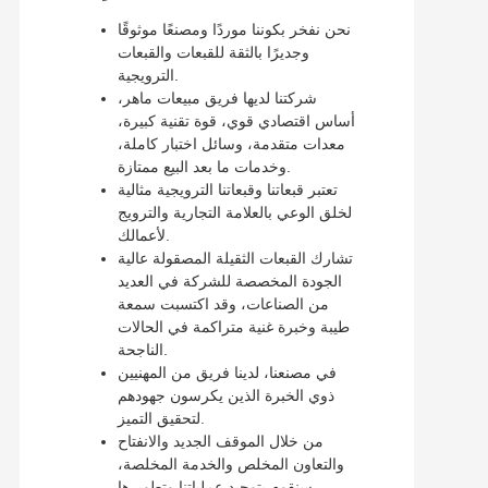
نحن نفخر بكوننا موردًا ومصنعًا موثوقًا
وجديرًا بالثقة للقبعات والقبعات
الترويجية.
شركتنا لديها فريق مبيعات ماهر،
أساس اقتصادي قوي، قوة تقنية كبيرة،
معدات متقدمة، وسائل اختبار كاملة،
وخدمات ما بعد البيع ممتازة.
تعتبر قبعاتنا وقبعاتنا الترويجية مثالية
لخلق الوعي بالعلامة التجارية والترويج
لأعمالك.
تشارك القبعات الثقيلة المصقولة عالية
الجودة المخصصة للشركة في العديد
من الصناعات، وقد اكتسبت سمعة
طيبة وخبرة غنية متراكمة في الحالات
الناجحة.
في مصنعنا، لدينا فريق من المهنيين
ذوي الخبرة الذين يكرسون جهودهم
لتحقيق التميز.
من خلال الموقف الجديد والانفتاح
والتعاون المخلص والخدمة المخلصة،
سنقوم بتوحيد عملياتنا وتطويرها