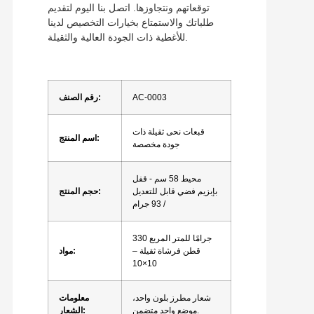
توقعاتهم ونتجاوزها. اتصل بنا اليوم لتقديم
طلباتك والاستمتاع بخيارات التخصيص لدينا
للأغطية ذات الجودة العالية والثقيلة.
AC-0003
رقم الصنف:
قبعات نحى ثقيلة ذات
اسم المنتج:
جودة مخصصة
محيط 58 سم - قفل
بإبزيم فضي قابل للتعديل
حجم المنتج:
/ 93 جرام
330 جرامًا للمتر المربع
قطن فرشاة ثقيلة –
مواد:
10×10
شعار مطرز بلون واحد،
معلومات
موضع واحد متضمن.
الشعار: