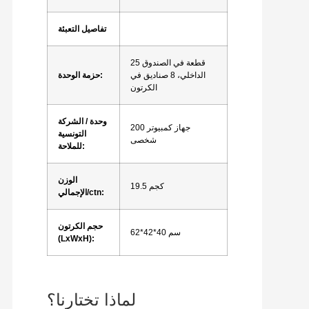
تفاصيل التعبئة
25 قطعة في الصندوق
الداخلي، 8 صناديق في
حزمة الوحدة:
الكرتون
وحدة / الشركة
200 جهاز كمبيوتر
التونسية
شخصى
للملاحة:
الوزن
19.5 كجم
الإجمالي/ctn:
حجم الكرتون
62*42*40 سم
(LxWxH):
لماذا تختارنا؟