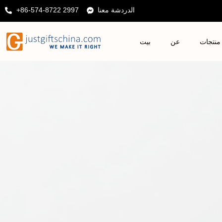
الدردشة معنا
+86-574-8722 2997
منتجات
عن
بيت