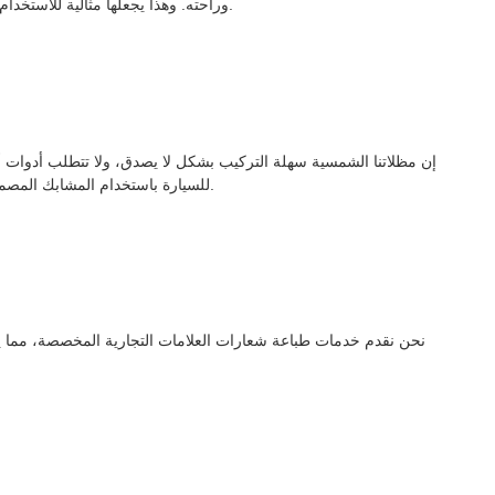
وراحته. وهذا يجعلها مثالية للاستخدام خلال أشهر الصيف، خاصة في المناخات المعتدلة والاستوائية.
إن مظلاتنا الشمسية سهلة التركيب بشكل لا يصدق، ولا تتطلب أدوات أو
للسيارة باستخدام المشابك المصممة خصيصًا لدينا، مما يجعل التثبيت سريعًا وخاليًا من المتاعب.
نحن نقدم خدمات طباعة شعارات العلامات التجارية المخصصة، مما يسمح 