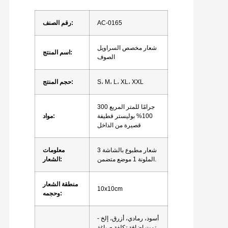
AC-0165
رقم الصنف:
شعار مخصص السراويل
اسم المنتج:
الصوف
S، M، L، XL، XXL
حجم المنتج:
300 جرامًا للمتر المربع
100% بوليستر قطيفة
مواد:
قصيرة من الداخل
3 شعار مطبوع بالشاشة
معلومات
الملونة 1 موضع متضمن.
الشعار:
منطقة الشعار
10x10cm
وحجمه:
أسود، رمادي، أزرق، إلخ -
تمت إضافة تكلفة صباغة