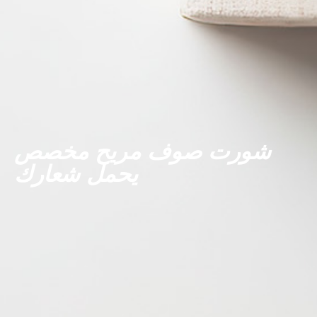
شورت صوف مريح مخصص
يحمل شعارك