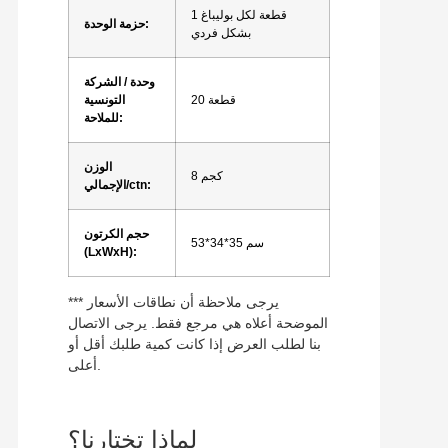
1 قطعة لكل بوليباغ
حزمة الوحدة:
بشكل فردي
وحدة / الشركة
20 قطعة
التونسية
للملاحة:
الوزن
8 كجم
الإجمالي/ctn:
حجم الكرتون
53*34*35 سم
(LxWxH):
*** يرجى ملاحظة أن نطاقات الأسعار
الموضحة أعلاه هي مرجع فقط. يرجى الاتصال
بنا لطلب العرض إذا كانت كمية طلبك أقل أو
أعلى.
لماذا تختارنا؟