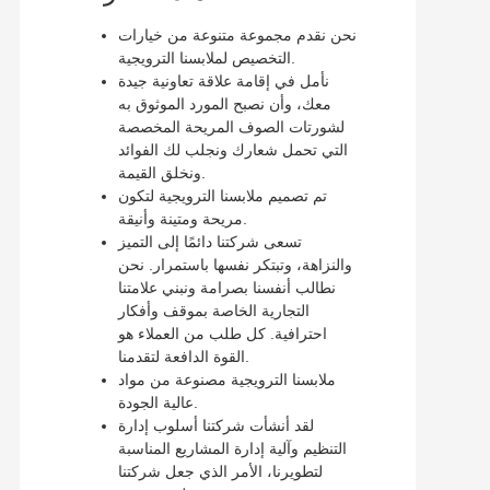
نحن نقدم مجموعة متنوعة من خيارات
التخصيص لملابسنا الترويجية.
نأمل في إقامة علاقة تعاونية جيدة
معك، وأن نصبح المورد الموثوق به
لشورتات الصوف المريحة المخصصة
التي تحمل شعارك ونجلب لك الفوائد
ونخلق القيمة.
تم تصميم ملابسنا الترويجية لتكون
مريحة ومتينة وأنيقة.
تسعى شركتنا دائمًا إلى التميز
والنزاهة، وتبتكر نفسها باستمرار. نحن
نطالب أنفسنا بصرامة ونبني علامتنا
التجارية الخاصة بموقف وأفكار
احترافية. كل طلب من العملاء هو
القوة الدافعة لتقدمنا.
ملابسنا الترويجية مصنوعة من مواد
عالية الجودة.
لقد أنشأت شركتنا أسلوب إدارة
التنظيم وآلية إدارة المشاريع المناسبة
لتطويرنا، الأمر الذي جعل شركتنا