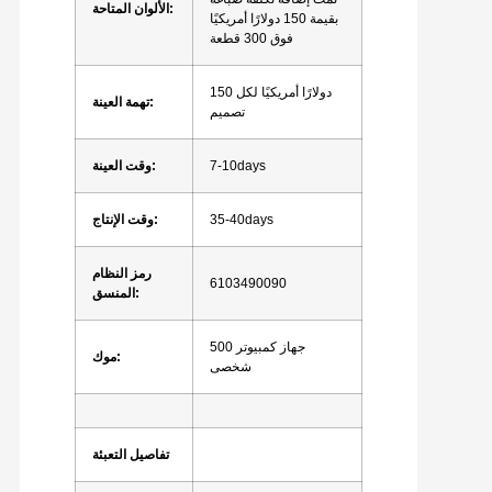
الألوان المتاحة:
بقيمة 150 دولارًا أمريكيًا
فوق 300 قطعة
150 دولارًا أمريكيًا لكل
تهمة العينة:
تصميم
7-10days
وقت العينة:
35-40days
وقت الإنتاج:
رمز النظام
6103490090
المنسق:
500 جهاز كمبيوتر
موك:
شخصى
تفاصيل التعبئة