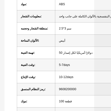
ABS
مواد:
البنفسجية بالألوان الكاملة على جانب واحد
معلومات الشعار:
2.5*3 سم
منطقة الشعار وحجمه:
أبيض
الألوان المتاحة:
50 دولارًا أمريكيًا لكل إصدار
تهمة العينة:
5-7days
وقت العينة:
10-12days
وقت الإنتاج:
9608200000
رمز النظام المنسق:
100 قطعة
موك: