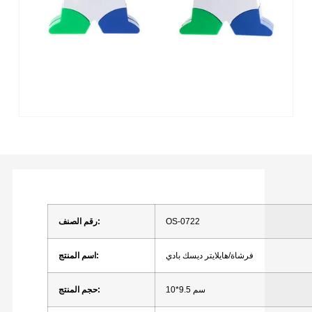
OS-0722
رقم الصنف:
فرشاة/هايلايتر ديسك بادي
اسم المنتج:
10*9.5 سم
حجم المنتج: