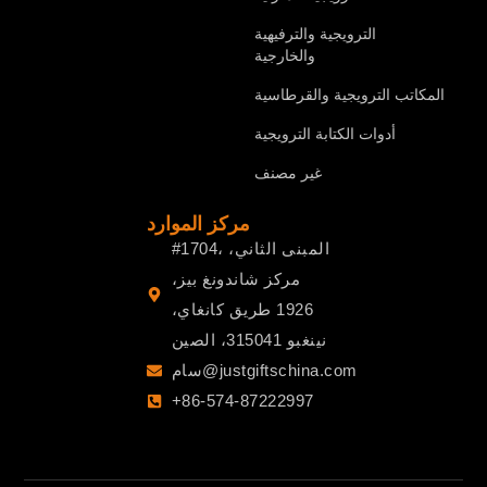
الترويجية والترفيهية
والخارجية
المكاتب الترويجية والقرطاسية
أدوات الكتابة الترويجية
غير مصنف
مركز الموارد
#1704، المبنى الثاني،
مركز شاندونغ بيز،
1926 طريق كانغاي،
نينغبو 315041، الصين
سام@justgiftschina.com
+86-574-87222997