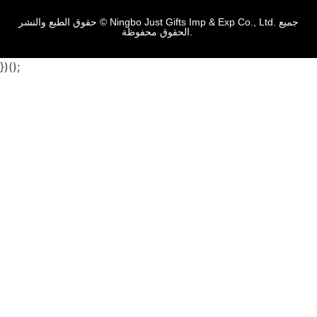
حقوق الطبع والنشر © Ningbo Just Gifts Imp & Exp Co., Ltd. جميع
الحقوق محفوظة.
})();