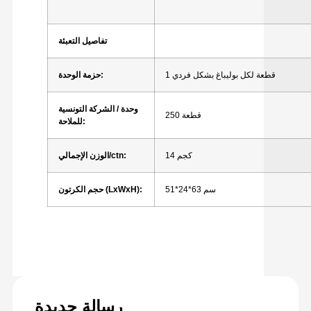
تفاصيل التعبئة
1 قطعة لكل بوليباغ بشكل فردي
حزمة الوحدة:
وحدة / الشركة التونسية
250 قطعة
للملاحة:
14 كجم
الوزن الإجمالي/ctn:
51*24*63 سم
حجم الكرتون (LxWxH):
رسالة جديدة