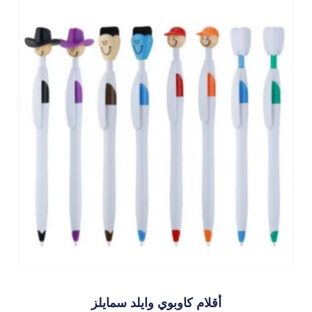
أقلام كاوبوي وايلد سمايلز