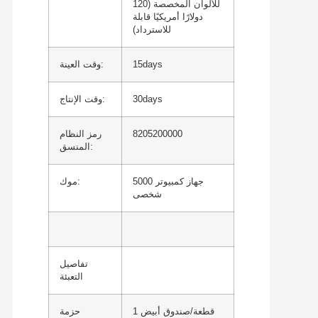
للألوان المخصصة (120
دولارًا أمريكيًا قابلة
للاسترداد)
15days
وقت العينة:
30days
وقت الإنتاج:
8205200000
رمز النظام
المنسق:
5000 جهاز كمبيوتر
موك:
شخصى
تفاصيل
التعبئة
1 قطعة/صندوق أبيض
حزمة