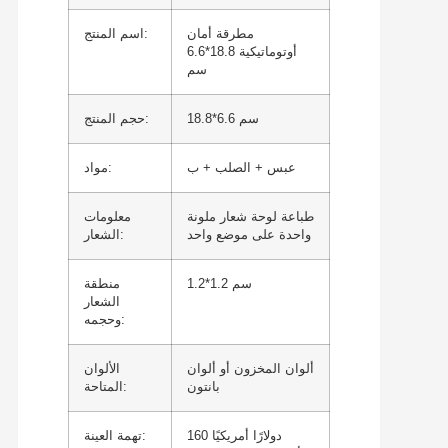
مطرقة أمان
اسم المنتج:
أوتوماتيكية 18.8*6.6
سم
18.8*6.6 سم
حجم المنتج:
عبس + الصلب + ب
مواد:
طباعة لوحة شعار ملونة
معلومات
واحدة على موضع واحد
الشعار:
1.2*1.2 سم
منطقة
الشعار
وحجمه:
ألوان المخزون أو ألوان
الألوان
بانتون
المتاحة:
160 دولارًا أمريكيًا
تهمة العينة: