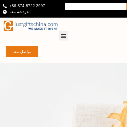
+86-574-8722 2997
الدردشة معنا
تواصل معنا