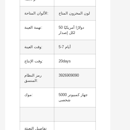
لون المخزون المتاح
الألوان المتاحة:
50 دولارًا أمريكيًا
تهمة العينة:
لكل إصدار
5-7 أيام
وقت العينة:
20days
وقت الإنتاج:
3926909090
رمز النظام
المنسق:
5000 جهاز كمبيوتر
موك:
شخصى
تفاصيل التعبئة