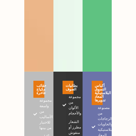
أكياس
بطانيات
حقائب
التسوق
الصوف
مكياج
البلاستيكية
فاخرة
المعاد
مجموعة
تدويرها
مجموعة
من
واسعة
مصنوعة
الألوان
من
من
والأحجام
الأساليب
الزجاجات
الشعار
للاختيار
والحاويات
مطرز أو
من بينها
البلاستيكية
منقوش
المعاد