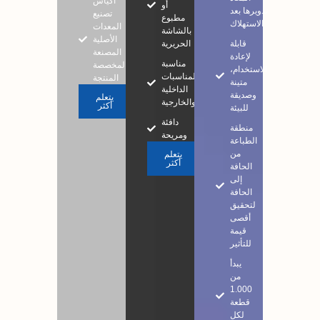
أكياس
أو
تدويرها بعد
تصنيع
مطبوع
الاستهلاك
المعدات
بالشاشة
الأصلية
قابلة
الحريرية
المصنعة
لإعادة
مناسبة
والمخصصة
الاستخدام،
للمناسبات
المنتجة
متينة
الداخلية
وصديقة
يتعلم
والخارجية
أكثر
للبيئة
دافئة
منطقة
ومريحة
الطباعة
من
يتعلم
أكثر
الحافة
إلى
الحافة
لتحقيق
أقصى
قيمة
للتأثير
يبدأ
من
1.000
قطعة
لكل