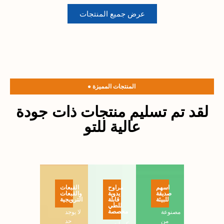
عرض جميع المنتجات
● المنتجات المميزة
لقد تم تسليم منتجات ذات جودة
عالية للتو
اسهم
مراوح
القبعات
صديقة
يدوية
والقبعات
للبيئة
قابلة
الترويجية
للطي
مخصصة
مصنوعة
لا يوجد
من
حد