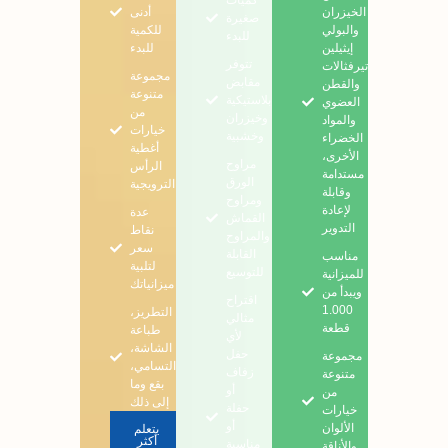
كميات
الخيزران
أدنى
صغيرة
والبولي
للكمية
للبدء
إيثيلين
للبدء
تتوفر
تيرفثالات
مجموعة
مقابض
والقطن
متنوعة
بلاستيكية
العضوي
من
وخيزران
والمواد
خيارات
وخشبية
الخضراء
أغطية
الأخرى،
مراوح
الرأس
مستدامة
الورق
الترويجية
وقابلة
ومراوح
لإعادة
عدة
القماش
التدوير
نقاط
والمراوح
سعر
القابلة
مناسب
لتلبية
للتوسيع
للميزانية
ميزانياتك
ويبدأ من
اقتراح
1.000
التطريز،
مثالي
قطعة
طباعة
لأي
الشاشة،
حفل
مجموعة
التسامي،
زفاف
متنوعة
بقع وما
أو
من
إلى ذلك
حفلة
خيارات
أو
الألوان
يتعلم
أكثر
مناسبة
والأناقة