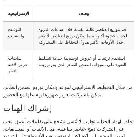
وصف
الإستراتيجية
قم بتوزيع العناصر عالية القيمة خلال ساعات الذروة
التوقيت
لجذب حشود أكبر، بينما يمكن توزيع العناصر الأصغر
والتنسيب
خلال الأوقات الأكثر هدوءًا للحفاظ على المشاركة.
استخدم ترتيبات أو عروض توضيحية جذابة لتسليط
شاشات
الضوء على مميزات الصحن الطائر الذي يتم توزيعه.
عرض لافتة
للنظر
من خلال التخطيط الاستراتيجي لموعد ومكان توزيع الصحن الطائر،
يمكن للشركات تعزيز ظهورها وتفاعلها مع الحضور.
إشراك الهبات
تخلق الهدايا الجذابة تجارب لا تُنسى تشجع على تفاعلات أعمق. يجب
على الشركات دمج عناصر تفاعلية، مثل الألعاب أو المسابقات،
لجذب الحضور إلى أكشاكها. لا تقتصر هذه الأنشطة على الترفيه